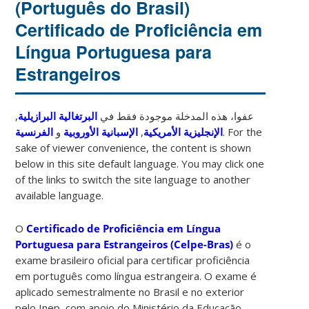
(Português do Brasil)
Certificado de Proficiência em
Língua Portuguesa para
Estrangeiros
,
البرتغالية البرازيلية
عفوا، هذه المدخلة موجودة فقط في
الفرنسية
و
الإسبانية الأوروبية
,
الإنجليزية الأمريكية
. For the
sake of viewer convenience, the content is shown
below in this site default language. You may click one
of the links to switch the site language to another
available language.
O
Certificado de Proficiência em Língua
Portuguesa para Estrangeiros (Celpe-Bras)
é o
exame brasileiro oficial para certificar proficiência
em português como língua estrangeira. O exame é
aplicado semestralmente no Brasil e no exterior
pelo Inep, com apoio do Ministério da Educação