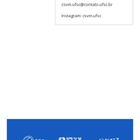
csvm.ufsc@contato.ufsc.br
Instagram: csvm.ufsc