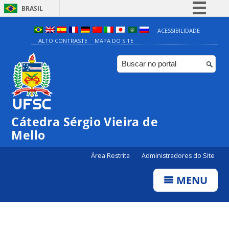
BRASIL
Simplifique!
ACESSIBILIDADE
ALTO CONTRASTE
MAPA DO SITE
Comunica BR
Participe
Acesso à informação
Legislação
Canais
Cátedra Sérgio Vieira de
Mello
Área Restrita
Administradores do Site
MENU