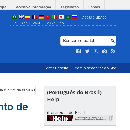
cipe
Acesso à informação
Legislação
Canais
ACESSIBILIDADE
ALTO CONTRASTE
MAPA DO SITE
Área Restrita
Administradores do Site
is: o fim da selva à luz dos direitos fundamentais dos migrantes
(Português do Brasil)
Help
nto de
(Português do Brasil)