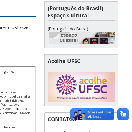
(Português do Brasil)
Espaço Cultural
ntent is shown
(Português do Brasil)
Acolhe UFSC
s migrantes
pisódio de seu
o principal de análise
m tais iniciativas,
ara isso, será
s, os Acordos de Dublin,
 a Convenção Europeia
CONTATOS
o. Relações