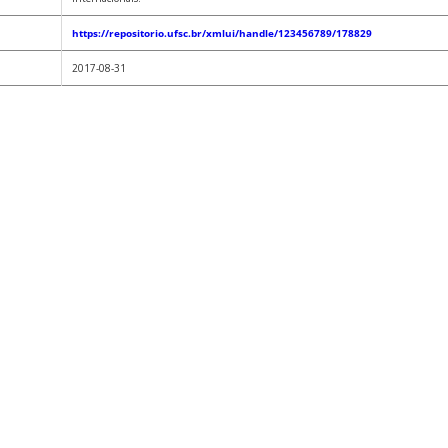
https://repositorio.ufsc.br/xmlui/handle/123456789/178829
2017-08-31