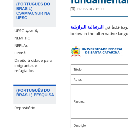
(PORTUGUÊS DO
BRASIL)
31/08/2017 15:33
CSVM/ACNUR NA
UFSC
جودة فقط في
البرتغالية البرازيلية
UFSC بلا حدود
below in the alternative langu
NEMPsiC
NEPLAc
Eirenè
Direito à cidade para
imigrantes e
Título:
refugiados
Autor:
(PORTUGUÊS DO
BRASIL) PESQUISA
Resumo:
Repositório
Descrição: