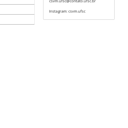
csvm.ufsc@contato.ufsc.br
Instagram: csvm.ufsc