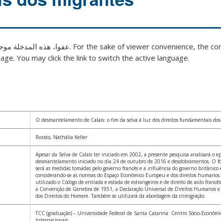
عفوا، هذه المدخلة مو
. For the sake of viewer convenience, the co
age. You may click the link to switch the active language.
O desmantelamento de Calais: o fim da selva à luz dos direitos fundamentais do
Rorato, Nathália Keller
Apesar da Selva de Calais ter iniciado em 2002, a presente pesquisa analisará o e
desmantelamento iniciado no dia 24 de outubro de 2016 e desdobramentos. O foc
será as medidas tomadas pelo governo francês e a influência do governo britânico e
considerando-se as normas do Espaço Econômico Europeu e dos direitos humanos. P
utilizado o Código de entrada e estada de estrangeiros e de direito de asilo francê
a Convenção de Genebra de 1951, a Declaração Universal de Direitos Humanos e
dos Direitos do Homem. Também se utilizará da abordagem da crimigração.
TCC (graduação) – Universidade Federal de Santa Catarina. Centro Sócio-Econômic
Internacionais.