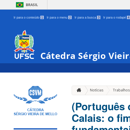
BRASIL
Ir para o conteúdo
1
Ir para o menu
2
Ir para a busca
3
Ir para o rodapé
4
Cátedra Sérgio Viei
Notícias
Trabalhos
(Português 
Calais: o fi
fundamentai