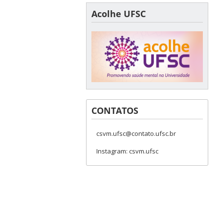
Acolhe UFSC
CONTATOS
csvm.ufsc@contato.ufsc.br
Instagram: csvm.ufsc