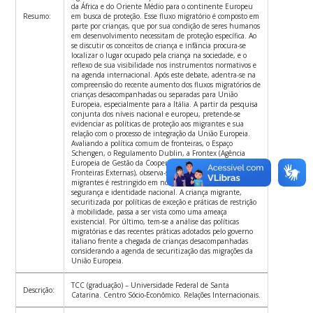
da África e do Oriente Médio para o continente Europeu
Resumo:
em busca de proteção. Esse fluxo migratório é composto em
parte por crianças, que por sua condição de seres humanos
em desenvolvimento necessitam de proteção específica. Ao
se discutir os conceitos de criança e infância procura-se
localizar o lugar ocupado pela criança na sociedade, e o
reflexo de sua visibilidade nos instrumentos normativos e
na agenda internacional. Após este debate, adentra-se na
compreensão do recente aumento dos fluxos migratórios de
crianças desacompanhadas ou separadas para União
Europeia, especialmente para a Itália. A partir da pesquisa
conjunta dos níveis nacional e europeu, pretende-se
evidenciar as políticas de proteção aos migrantes e sua
relação com o processo de integração da União Europeia.
Avaliando a política comum de fronteiras, o Espaço
Schengen, o Regulamento Dublin, a Frontex (Agência
Europeia de Gestão da Cooperação Operacional nas
Fronteiras Externas), observa-se que o livre movimento dos
migrantes é restringido em nome de um discurso de
segurança e identidade nacional. A criança migrante,
securitizada por políticas de exceção e práticas de restrição
à mobilidade, passa a ser vista como uma ameaça
existencial. Por último, tem-se a análise das políticas
migratórias e das recentes práticas adotados pelo governo
italiano frente a chegada de crianças desacompanhadas
considerando a agenda de securitização das migrações da
União Europeia.
TCC (graduação) – Universidade Federal de Santa
Descrição:
Catarina. Centro Sócio-Econômico. Relações Internacionais.