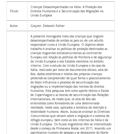
Crianças Desacompanhadas na Itália: A Proteção dos
Título:
Direitos Humanos e a Securitização das Migrações na
União Europeia
Autor:
Grajzer, Deborah Esther
A presente monografia trata das crianças que migram
desacompanhadas de ambos os pais ou de um adulto
responsável rumo à União Europeia. O objetivo deste
trabalho é analisar as políticas de proteção destinadas as
crianças migrantes extracomunitárias ao continente
Europeu em relação às políticas de fronteira e de segurança
da União Europeia e dos Estados membros no âmbito
interno. Com o estudo da União Europeia e do caso da
Itália, realizado por meio de documentos oficiais, atos de
fala, dados estatísticos e relatos das próprias crianças,
pretende-se compreender de qual forma o posicionamento
do bloco influencia o processo de securitização das
migrações ou à implementação das normas de direitos
humanos. Esta pesquisa tem como aporte teórico a Escola
de Copenhague e as teorias de securitização das Relações
Internacionais, de modo que, os atos de fala são
entendidos como formadores de uma determinada
realidade, neste caso, aplicados a temática da restrição à
mobilidade humana. Assim, busca-se analisar as Diretivas
Comunitárias que versam sobre a migração e o sistema de
refúgio europeu, bem como as leis internas da Itália e da
União Europeia. Os fluxos migratórios têm se intensificado
desde o começo da Primavera Árabe, em 2011, levando um
significativo número de pessoas a se deslocarem do Norte