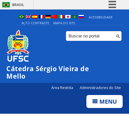
BRASIL
Simplifique!
ACESSIBILIDADE
ALTO CONTRASTE
MAPA DO SITE
Comunica BR
Participe
Acesso à informação
Legislação
Canais
Cátedra Sérgio Vieira de
Mello
Área Restrita
Administradores do Site
MENU