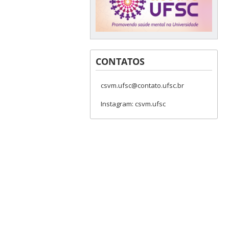
CONTATOS
csvm.ufsc@contato.ufsc.br
Instagram: csvm.ufsc