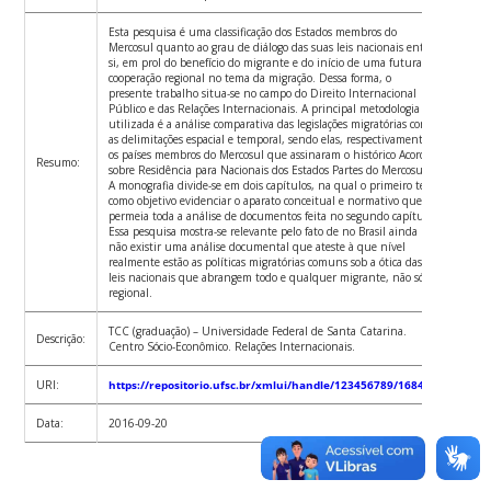
Esta pesquisa é uma classificação dos Estados membros do
Mercosul quanto ao grau de diálogo das suas leis nacionais entre
si, em prol do benefício do migrante e do início de uma futura
cooperação regional no tema da migração. Dessa forma, o
presente trabalho situa-se no campo do Direito Internacional
Público e das Relações Internacionais. A principal metodologia
utilizada é a análise comparativa das legislações migratórias com
as delimitações espacial e temporal, sendo elas, respectivamente,
os países membros do Mercosul que assinaram o histórico Acordo
Resumo:
sobre Residência para Nacionais dos Estados Partes do Mercosul.
A monografia divide-se em dois capítulos, na qual o primeiro tem
como objetivo evidenciar o aparato conceitual e normativo que
permeia toda a análise de documentos feita no segundo capítulo.
Essa pesquisa mostra-se relevante pelo fato de no Brasil ainda
não existir uma análise documental que ateste à que nível
realmente estão as políticas migratórias comuns sob a ótica das
leis nacionais que abrangem todo e qualquer migrante, não só o
regional.
TCC (graduação) – Universidade Federal de Santa Catarina.
Descrição:
Centro Sócio-Econômico. Relações Internacionais.
URI:
https://repositorio.ufsc.br/xmlui/handle/123456789/168454
Data:
2016-09-20