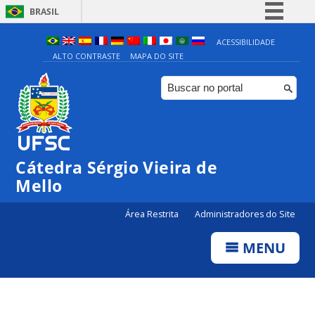
BRASIL
Simplifique!
ACESSIBILIDADE
ALTO CONTRASTE
MAPA DO SITE
Comunica BR
Participe
Acesso à informação
Legislação
Canais
Cátedra Sérgio Vieira de
Mello
Área Restrita
Administradores do Site
MENU