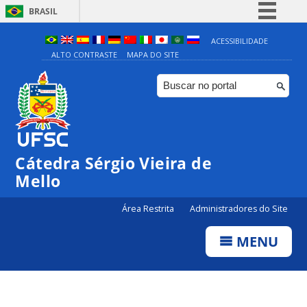
BRASIL
Simplifique!
ACESSIBILIDADE
ALTO CONTRASTE
MAPA DO SITE
Comunica BR
Participe
Acesso à informação
Legislação
Canais
Cátedra Sérgio Vieira de
Mello
Área Restrita
Administradores do Site
MENU