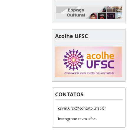
Acolhe UFSC
CONTATOS
csvm.ufsc@contato.ufsc.br
Instagram: csvm.ufsc