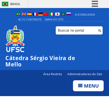
BRASIL
Simplifique!
ACESSIBILIDADE
ALTO CONTRASTE
MAPA DO SITE
Comunica BR
Participe
Acesso à informação
Legislação
Canais
Cátedra Sérgio Vieira de
Mello
Área Restrita
Administradores do Site
MENU