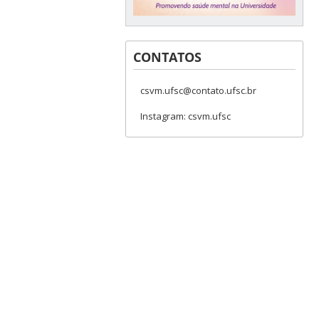
CONTATOS
csvm.ufsc@contato.ufsc.br
Instagram: csvm.ufsc