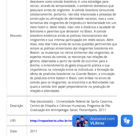
descrevem como comida brasileira, é uma estratégia para
recriar, através da sensorialidade, o ambiente doméstico que
possuíam antes de migrarem. A comida brasileira consumida
cotidianamente, portanto, não está relacionada a processos de
construção ou afirmação de identidade nacional, mas a uma
tentativa dos imigrantes de (re)produzir familiaridade em um
meio hostil e, deste modo, lidar com a distância e saudade de
familiares e parentes que deixaram no Brasil. A comida
Resumo:
brasileira evidencia ainda as práticas transnacionais dos
imigrantes e sua intensa participação em redes sociais. Além
disso, esta tese trata ainda de outras questões pertinentes que
cercam as práticas alimentares dos imigrantes brasileiros em
Boston: as mudanças na rotina alimentar dos imigrantes; os
aspectos morais da comida; os rearranjos nas relações de
gênero, observadas a partir da tarefa de cozinhar para a
família; o entendimento do gosto enquanto prática e sua
importância na interação entre os indivíduos; a formação da
oferta de produtos brasileiros na Grande Boston; a circulação
de produtos entre boston e Brasil, com ênfase no envio de
comida para os imigrantes; os encontros e as festividades nas
quais a comida tem papel preponderante na produção de
relações e alteridades.
Tese (doutorado) – Universidade Federal de Santa Catarina,
Descrição:
Centro de Filosofia e Ciências Humanas, Programa de Pós-
Graduação em Antropologia Social, Florianópolis, 2011
URI:
http://repositorio.ufsc.br/xmlui/handle/123456789/95311
Data:
2011