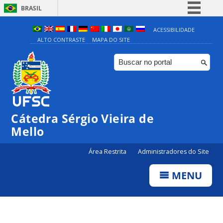
BRASIL
Simplifique!
ACESSIBILIDADE
ALTO CONTRASTE
MAPA DO SITE
Comunica BR
Participe
Acesso à informação
Legislação
Canais
Cátedra Sérgio Vieira de
Mello
Área Restrita
Administradores do Site
MENU