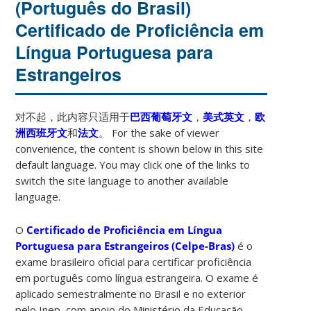
(Português do Brasil)
Certificado de Proficiência em
Língua Portuguesa para
Estrangeiros
对不起，此内容只适用于
巴西葡萄牙文
，
美式英文
，
欧
洲西班牙文
和
法文
。 For the sake of viewer
convenience, the content is shown below in this site
default language. You may click one of the links to
switch the site language to another available
language.
O
Certificado de Proficiência em Língua
Portuguesa para Estrangeiros (Celpe-Bras)
é o
exame brasileiro oficial para certificar proficiência
em português como língua estrangeira. O exame é
aplicado semestralmente no Brasil e no exterior
pelo Inep, com apoio do Ministério da Educação