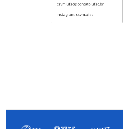
csvm.ufsc@contato.ufsc.br
Instagram: csvm.ufsc