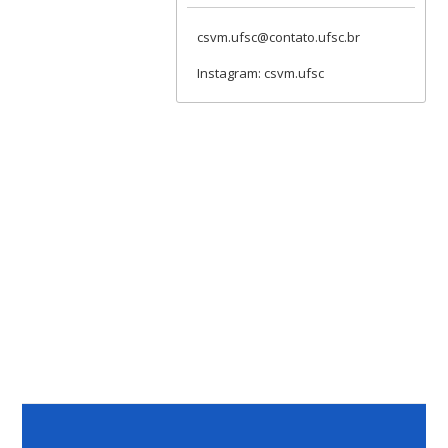
csvm.ufsc@contato.ufsc.br
Instagram: csvm.ufsc