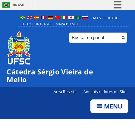
BRASIL
Simplifique!
ACESSIBILIDADE
ALTO CONTRASTE
MAPA DO SITE
Comunica BR
Participe
Acesso à informação
Legislação
Canais
Cátedra Sérgio Vieira de
Mello
Área Restrita
Administradores do Site
MENU