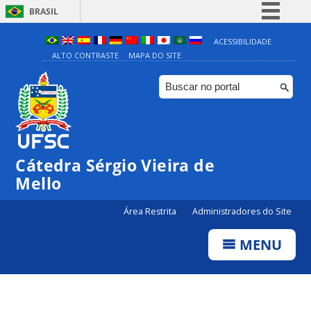
BRASIL
Simplifique!
ACESSIBILIDADE
ALTO CONTRASTE
MAPA DO SITE
Comunica BR
Participe
Acesso à informação
Legislação
Canais
Cátedra Sérgio Vieira de
Mello
Área Restrita
Administradores do Site
MENU