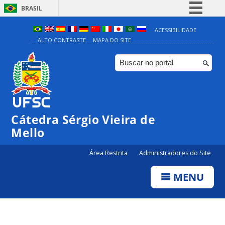
BRASIL
Simplifique!
ACESSIBILIDADE
ALTO CONTRASTE
MAPA DO SITE
Comunica BR
Participe
Acesso à informação
Legislação
Canais
Cátedra Sérgio Vieira de
Mello
Área Restrita
Administradores do Site
MENU