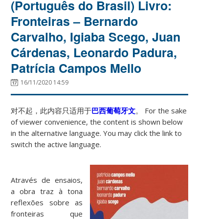
(Português do Brasil) Livro:
Fronteiras – Bernardo
Carvalho, Igiaba Scego, Juan
Cárdenas, Leonardo Padura,
Patrícia Campos Mello
16/11/2020 14:59
对不起，此内容只适用于
巴西葡萄牙文
。 For the sake
of viewer convenience, the content is shown below
in the alternative language. You may click the link to
switch the active language.
Através de ensaios,
a obra traz à tona
reflexões sobre as
fronteiras que