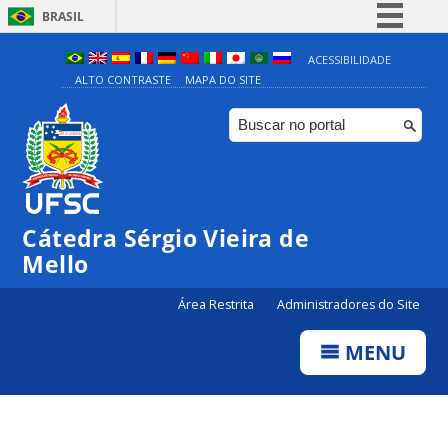
BRASIL
Simplifique!
ACESSIBILIDADE
ALTO CONTRASTE
MAPA DO SITE
Comunica BR
Participe
Acesso à informação
Legislação
Canais
Cátedra Sérgio Vieira de
Mello
Área Restrita
Administradores do Site
MENU