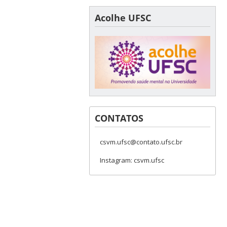
Acolhe UFSC
CONTATOS
csvm.ufsc@contato.ufsc.br
Instagram: csvm.ufsc