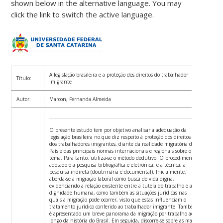
shown below in the alternative language. You may
click the link to switch the active language.
A legislação brasileira e a proteção dos direitos do trabalhador
Título:
imigrante
Autor:
Marcon, Fernanda Almeida
O presente estudo tem por objetivo analisar a adequação da
legislação brasileira no que diz respeito à proteção dos direitos
dos trabalhadores imigrantes, diante da realidade migratória do
País e das principais normas internacionais e regionais sobre o
tema. Para tanto, utiliza-se o método dedutivo. O procedimento
adotado é a pesquisa bibliográfica e eletrônica, e a técnica, a
pesquisa indireta (doutrinária e documental). Inicialmente,
aborda-se a migração laboral como busca de vida digna,
evidenciando a relação existente entre a tutela do trabalho e a
dignidade humana, como também as situações jurídicas nas
quais a migração pode ocorrer, visto que estas influenciam o
tratamento jurídico conferido ao trabalhador imigrante. Também
é apresentado um breve panorama da migração por trabalho ao
longo da história do Brasil. Em seguida, discorre-se sobre as mais