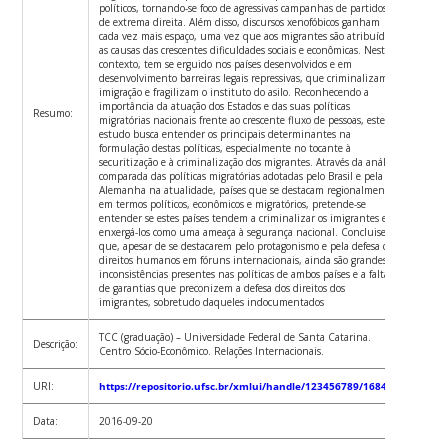
políticos, tornando-se foco de agressivas campanhas de partidos
de extrema direita. Além disso, discursos xenofóbicos ganham
cada vez mais espaço, uma vez que aos migrantes são atribuídas
as causas das crescentes dificuldades sociais e econômicas. Neste
contexto, tem se erguido nos países desenvolvidos e em
desenvolvimento barreiras legais repressivas, que criminalizam a
imigração e fragilizam o instituto do asilo. Reconhecendo a
importância da atuação dos Estados e das suas políticas
Resumo:
migratórias nacionais frente ao crescente fluxo de pessoas, este
estudo busca entender os principais determinantes na
formulação destas políticas, especialmente no tocante à
securitização e à criminalização dos migrantes. Através da análise
comparada das políticas migratórias adotadas pelo Brasil e pela
Alemanha na atualidade, países que se destacam regionalmente
em termos políticos, econômicos e migratórios, pretende-se
entender se estes países tendem a criminalizar os imigrantes e a
enxergá-los como uma ameaça à segurança nacional. Concluise
que, apesar de se destacarem pelo protagonismo e pela defesa dos
direitos humanos em fóruns internacionais, ainda são grandes as
inconsistências presentes nas políticas de ambos países e a falta
de garantias que preconizem a defesa dos direitos dos
imigrantes, sobretudo daqueles indocumentados
TCC (graduação) – Universidade Federal de Santa Catarina.
Descrição:
Centro Sócio-Econômico. Relações Internacionais.
URI:
https://repositorio.ufsc.br/xmlui/handle/123456789/168436
Data:
2016-09-20