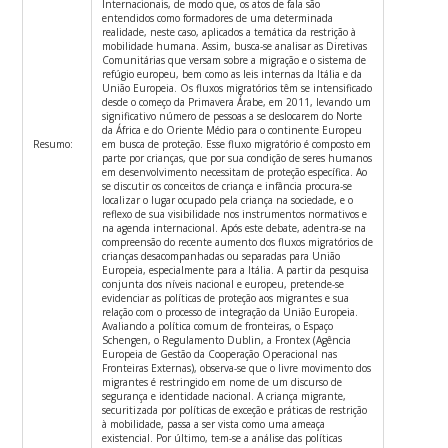
Internacionais, de modo que, os atos de fala são
entendidos como formadores de uma determinada
realidade, neste caso, aplicados a temática da restrição à
mobilidade humana. Assim, busca-se analisar as Diretivas
Comunitárias que versam sobre a migração e o sistema de
refúgio europeu, bem como as leis internas da Itália e da
União Europeia. Os fluxos migratórios têm se intensificado
desde o começo da Primavera Árabe, em 2011, levando um
significativo número de pessoas a se deslocarem do Norte
da África e do Oriente Médio para o continente Europeu
Resumo:
em busca de proteção. Esse fluxo migratório é composto em
parte por crianças, que por sua condição de seres humanos
em desenvolvimento necessitam de proteção específica. Ao
se discutir os conceitos de criança e infância procura-se
localizar o lugar ocupado pela criança na sociedade, e o
reflexo de sua visibilidade nos instrumentos normativos e
na agenda internacional. Após este debate, adentra-se na
compreensão do recente aumento dos fluxos migratórios de
crianças desacompanhadas ou separadas para União
Europeia, especialmente para a Itália. A partir da pesquisa
conjunta dos níveis nacional e europeu, pretende-se
evidenciar as políticas de proteção aos migrantes e sua
relação com o processo de integração da União Europeia.
Avaliando a política comum de fronteiras, o Espaço
Schengen, o Regulamento Dublin, a Frontex (Agência
Europeia de Gestão da Cooperação Operacional nas
Fronteiras Externas), observa-se que o livre movimento dos
migrantes é restringido em nome de um discurso de
segurança e identidade nacional. A criança migrante,
securitizada por políticas de exceção e práticas de restrição
à mobilidade, passa a ser vista como uma ameaça
existencial. Por último, tem-se a análise das políticas