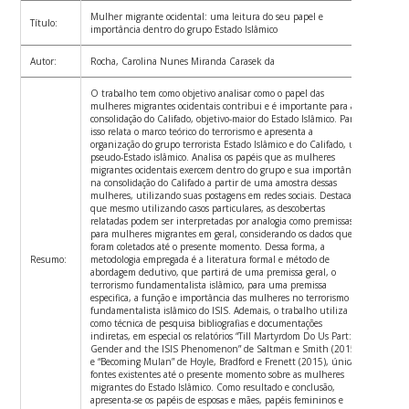
Mulher migrante ocidental: uma leitura do seu papel e
Título:
importância dentro do grupo Estado Islâmico
Autor:
Rocha, Carolina Nunes Miranda Carasek da
O trabalho tem como objetivo analisar como o papel das
mulheres migrantes ocidentais contribui e é importante para a
consolidação do Califado, objetivo-maior do Estado Islâmico. Para
isso relata o marco teórico do terrorismo e apresenta a
organização do grupo terrorista Estado Islâmico e do Califado, um
pseudo-Estado islâmico. Analisa os papéis que as mulheres
migrantes ocidentais exercem dentro do grupo e sua importância
na consolidação do Califado a partir de uma amostra dessas
mulheres, utilizando suas postagens em redes sociais. Destaca-se
que mesmo utilizando casos particulares, as descobertas
relatadas podem ser interpretadas por analogia como premissas
para mulheres migrantes em geral, considerando os dados que
foram coletados até o presente momento. Dessa forma, a
Resumo:
metodologia empregada é a literatura formal e método de
abordagem dedutivo, que partirá de uma premissa geral, o
terrorismo fundamentalista islâmico, para uma premissa
especifica, a função e importância das mulheres no terrorismo
fundamentalista islâmico do ISIS. Ademais, o trabalho utiliza
como técnica de pesquisa bibliografias e documentações
indiretas, em especial os relatórios “Till Martyrdom Do Us Part:
Gender and the ISIS Phenomenon” de Saltman e Smith (2015)
e “Becoming Mulan” de Hoyle, Bradford e Frenett (2015), únicas
fontes existentes até o presente momento sobre as mulheres
migrantes do Estado Islâmico. Como resultado e conclusão,
apresenta-se os papéis de esposas e mães, papéis femininos e