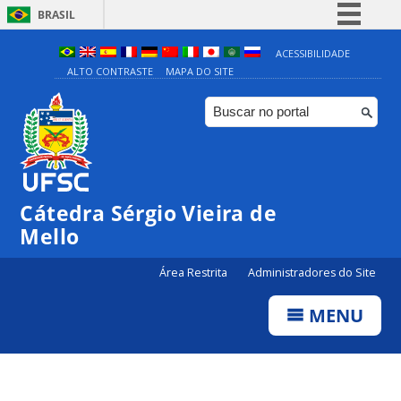
BRASIL
Simplifique!
ACESSIBILIDADE
ALTO CONTRASTE
MAPA DO SITE
Comunica BR
Participe
Acesso à informação
Legislação
Canais
Cátedra Sérgio Vieira de
Mello
Área Restrita
Administradores do Site
MENU