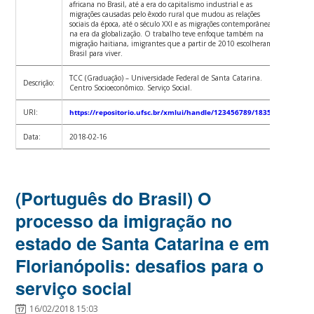
africana no Brasil, até a era do capitalismo industrial e as
migrações causadas pelo êxodo rural que mudou as relações
sociais da época, até o século XXI e as migrações contemporâneas
na era da globalização. O trabalho teve enfoque também na
migração haitiana, imigrantes que a partir de 2010 escolheram o
Brasil para viver.
TCC (Graduação) – Universidade Federal de Santa Catarina.
Descrição:
Centro Socioeconômico. Serviço Social.
URI:
https://repositorio.ufsc.br/xmlui/handle/123456789/183559
Data:
2018-02-16
(Português do Brasil) O
processo da imigração no
estado de Santa Catarina e em
Florianópolis: desafios para o
serviço social
16/02/2018 15:03