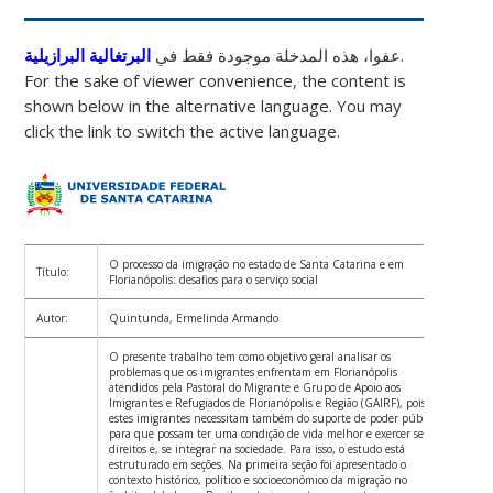
البرتغالية البرازيلية
عفوا، هذه المدخلة موجودة فقط في
.
For the sake of viewer convenience, the content is
shown below in the alternative language. You may
click the link to switch the active language.
O processo da imigração no estado de Santa Catarina e em
Título:
Florianópolis: desafios para o serviço social
Autor:
Quintunda, Ermelinda Armando
O presente trabalho tem como objetivo geral analisar os
problemas que os imigrantes enfrentam em Florianópolis
atendidos pela Pastoral do Migrante e Grupo de Apoio aos
Imigrantes e Refugiados de Florianópolis e Região (GAIRF), pois
estes imigrantes necessitam também do suporte de poder público
para que possam ter uma condição de vida melhor e exercer seus
direitos e, se integrar na sociedade. Para isso, o estudo está
estruturado em seções. Na primeira seção foi apresentado o
contexto histórico, político e socioeconômico da migração no