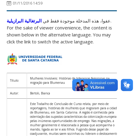
01/11/2016 14:59
البرتغالية البرازيلية
عفوا، هذه المدخلة موجودة فقط في
.
For the sake of viewer convenience, the content is
shown below in the alternative language. You may
click the link to switch the active language.
Mulheres Invisíveis: Histórias de lideranças femininas na
Título:
migração para Blumenau
Autor:
Bertoli, Bianca
Este Trabalho de Conclusão de Curso relata, por meio de
reportagens, histórias de mulheres que migraram para a cidade
de Blumenau, em Santa Catarina. A região é conhecida pela
ostentação das supostas características da colonização europeia e
pelas inúmeras oportunidades de emprego. Nas migrações, a
mulher geralmente é relacionada à pessoa que acompanha o
marido, ligada ao lar e aos filhos. Fugindo desse papel de
coadjuvante, muitas saem sozinhas ou lideram o deslocamento