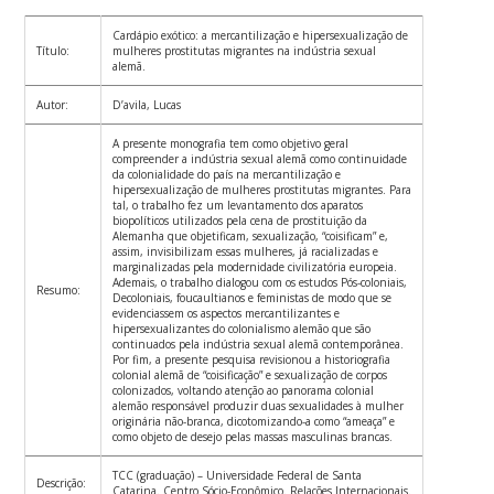
Cardápio exótico: a mercantilização e hipersexualização de
Título:
mulheres prostitutas migrantes na indústria sexual
alemã.
Autor:
D’avila, Lucas
A presente monografia tem como objetivo geral
compreender a indústria sexual alemã como continuidade
da colonialidade do país na mercantilização e
hipersexualização de mulheres prostitutas migrantes. Para
tal, o trabalho fez um levantamento dos aparatos
biopolíticos utilizados pela cena de prostituição da
Alemanha que objetificam, sexualização, “coisificam” e,
assim, invisibilizam essas mulheres, já racializadas e
marginalizadas pela modernidade civilizatória europeia.
Ademais, o trabalho dialogou com os estudos Pós-coloniais,
Resumo:
Decoloniais, foucaultianos e feministas de modo que se
evidenciassem os aspectos mercantilizantes e
hipersexualizantes do colonialismo alemão que são
continuados pela indústria sexual alemã contemporânea.
Por fim, a presente pesquisa revisionou a historiografia
colonial alemã de “coisificação” e sexualização de corpos
colonizados, voltando atenção ao panorama colonial
alemão responsável produzir duas sexualidades à mulher
originária não-branca, dicotomizando-a como “ameaça” e
como objeto de desejo pelas massas masculinas brancas.
TCC (graduação) – Universidade Federal de Santa
Descrição:
Catarina. Centro Sócio-Econômico. Relações Internacionais.