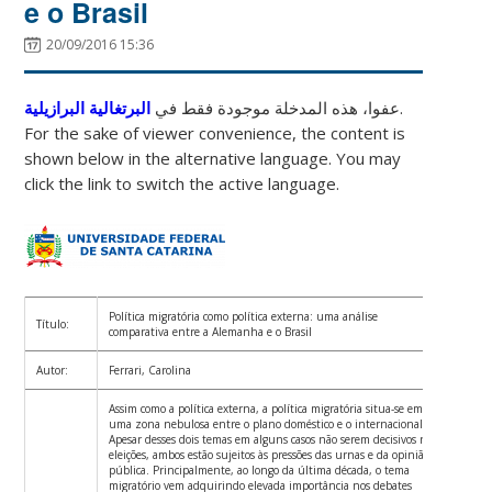
e o Brasil
20/09/2016 15:36
البرتغالية البرازيلية
عفوا، هذه المدخلة موجودة فقط في
.
For the sake of viewer convenience, the content is
shown below in the alternative language. You may
click the link to switch the active language.
Política migratória como política externa: uma análise
Título:
comparativa entre a Alemanha e o Brasil
Autor:
Ferrari, Carolina
Assim como a política externa, a política migratória situa-se em
uma zona nebulosa entre o plano doméstico e o internacional.
Apesar desses dois temas em alguns casos não serem decisivos nas
eleições, ambos estão sujeitos às pressões das urnas e da opinião
pública. Principalmente, ao longo da última década, o tema
migratório vem adquirindo elevada importância nos debates