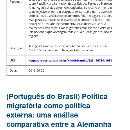
Resumo:
sobre Residência para Nacionais dos Estados Partes do Mercosul.
A monografia divide-se em dois capítulos, na qual o primeiro tem
como objetivo evidenciar o aparato conceitual e normativo que
permeia toda a análise de documentos feita no segundo capítulo.
Essa pesquisa mostra-se relevante pelo fato de no Brasil ainda
não existir uma análise documental que ateste à que nível
realmente estão as políticas migratórias comuns sob a ótica das
leis nacionais que abrangem todo e qualquer migrante, não só o
regional.
TCC (graduação) – Universidade Federal de Santa Catarina.
Descrição:
Centro Sócio-Econômico. Relações Internacionais.
URI:
https://repositorio.ufsc.br/xmlui/handle/123456789/168454
Data:
2016-09-20
(Português do Brasil) Política
migratória como política
externa: uma análise
comparativa entre a Alemanha