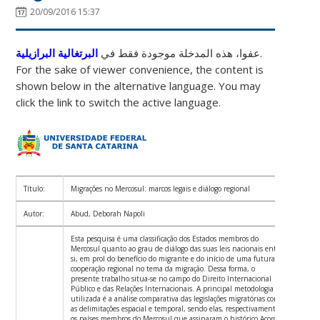
20/09/2016 15:37
البرتغالية البرازيلية
عفوا، هذه المدخلة موجودة فقط في
.
For the sake of viewer convenience, the content is
shown below in the alternative language. You may
click the link to switch the active language.
Título:
Migrações no Mercosul: marcos legais e diálogo regional
Autor:
Abud, Deborah Napoli
Esta pesquisa é uma classificação dos Estados membros do
Mercosul quanto ao grau de diálogo das suas leis nacionais entre
si, em prol do benefício do migrante e do início de uma futura
cooperação regional no tema da migração. Dessa forma, o
presente trabalho situa-se no campo do Direito Internacional
Público e das Relações Internacionais. A principal metodologia
utilizada é a análise comparativa das legislações migratórias com
as delimitações espacial e temporal, sendo elas, respectivamente,
os países membros do Mercosul que assinaram o histórico Acordo