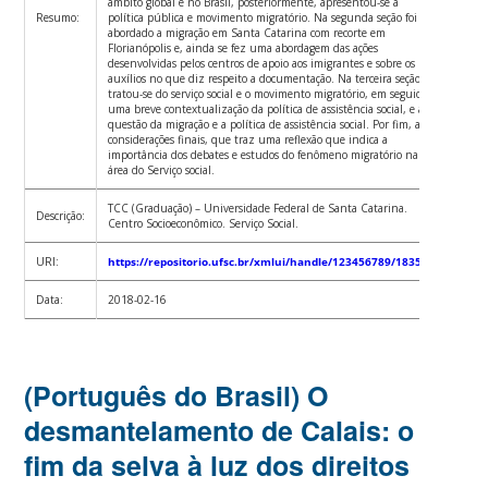
âmbito global e no Brasil, posteriormente, apresentou-se a
Resumo:
política pública e movimento migratório. Na segunda seção foi
abordado a migração em Santa Catarina com recorte em
Florianópolis e, ainda se fez uma abordagem das ações
desenvolvidas pelos centros de apoio aos imigrantes e sobre os
auxílios no que diz respeito a documentação. Na terceira seção
tratou-se do serviço social e o movimento migratório, em seguida,
uma breve contextualização da política de assistência social, e a
questão da migração e a política de assistência social. Por fim, as
considerações finais, que traz uma reflexão que indica a
importância dos debates e estudos do fenômeno migratório na
área do Serviço social.
TCC (Graduação) – Universidade Federal de Santa Catarina.
Descrição:
Centro Socioeconômico. Serviço Social.
URI:
https://repositorio.ufsc.br/xmlui/handle/123456789/183544
Data:
2018-02-16
(Português do Brasil) O
desmantelamento de Calais: o
fim da selva à luz dos direitos