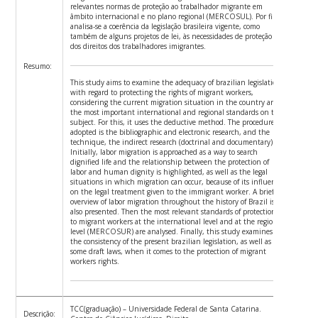
relevantes normas de proteção ao trabalhador migrante em
âmbito internacional e no plano regional (MERCOSUL). Por fim,
analisa-se a coerência da legislação brasileira vigente, como
também de alguns projetos de lei, às necessidades de proteção
dos direitos dos trabalhadores imigrantes.
Resumo:
This study aims to examine the adequacy of brazilian legislation
with regard to protecting the rights of migrant workers,
considering the current migration situation in the country and
the most important international and regional standards on the
subject. For this, it uses the deductive method. The procedure
adopted is the bibliographic and electronic research, and the
technique, the indirect research (doctrinal and documentary).
Initially, labor migration is approached as a way to search
dignified life and the relationship between the protection of
labor and human dignity is highlighted, as well as the legal
situations in which migration can occur, because of its influence
on the legal treatment given to the immigrant worker. A brief
overview of labor migration throughout the history of Brazil is
also presented. Then the most relevant standards of protection
to migrant workers at the international level and at the regional
level (MERCOSUR) are analysed. Finally, this study examines
the consistency of the present brazilian legislation, as well as of
some draft laws, when it comes to the protection of migrant
workers rights.
TCC(graduação) – Universidade Federal de Santa Catarina.
Descrição: