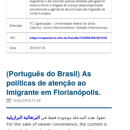
migratórias e das recentes práticas adotados pelo governo
italiano frente a chegada de crianças desacompanhadas
considerando a agenda de securitização das migrações da
União Europeia.
TCC (graduação) – Universidade Federal de Santa
Descrição:
Catarina. Centro Sócio-Econômico. Relações Internacionais.
URI:
https://repositorio.ufsc.br/handle/123456789/201018
Data:
2019-07-10
(Português do Brasil) As
políticas de atenção ao
imigrante em Florianópolis.
16/02/2018 15:38
البرتغالية البرازيلية
عفوا، هذه المدخلة موجودة فقط في
.
For the sake of viewer convenience, the content is