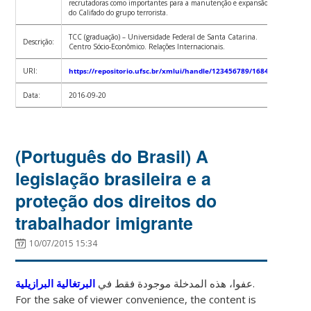
recrutadoras como importantes para a manutenção e expansão
do Califado do grupo terrorista.
TCC (graduação) – Universidade Federal de Santa Catarina.
Descrição:
Centro Sócio-Econômico. Relações Internacionais.
URI:
https://repositorio.ufsc.br/xmlui/handle/123456789/168445
Data:
2016-09-20
(Português do Brasil) A
legislação brasileira e a
proteção dos direitos do
trabalhador imigrante
10/07/2015 15:34
البرتغالية البرازيلية
عفوا، هذه المدخلة موجودة فقط في
.
For the sake of viewer convenience, the content is