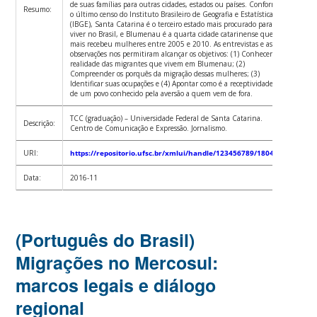
de suas famílias para outras cidades, estados ou países. Conforme
Resumo:
o último censo do Instituto Brasileiro de Geografia e Estatística
(IBGE), Santa Catarina é o terceiro estado mais procurado para se
viver no Brasil, e Blumenau é a quarta cidade catarinense que
mais recebeu mulheres entre 2005 e 2010. As entrevistas e as
observações nos permitiram alcançar os objetivos: (1) Conhecer a
realidade das migrantes que vivem em Blumenau; (2)
Compreender os porquês da migração dessas mulheres; (3)
Identificar suas ocupações e (4) Apontar como é a receptividade
de um povo conhecido pela aversão a quem vem de fora.
TCC (graduação) – Universidade Federal de Santa Catarina.
Descrição:
Centro de Comunicação e Expressão. Jornalismo.
URI:
https://repositorio.ufsc.br/xmlui/handle/123456789/180499
Data:
2016-11
(Português do Brasil)
Migrações no Mercosul:
marcos legais e diálogo
regional