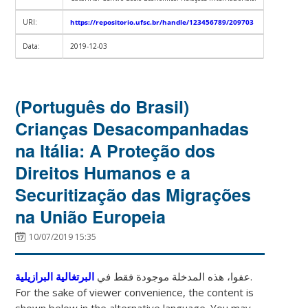
URI:
https://repositorio.ufsc.br/handle/123456789/209703
Data:
2019-12-03
(Português do Brasil)
Crianças Desacompanhadas
na Itália: A Proteção dos
Direitos Humanos e a
Securitização das Migrações
na União Europeia
10/07/2019 15:35
البرتغالية البرازيلية
عفوا، هذه المدخلة موجودة فقط في
.
For the sake of viewer convenience, the content is
shown below in the alternative language. You may