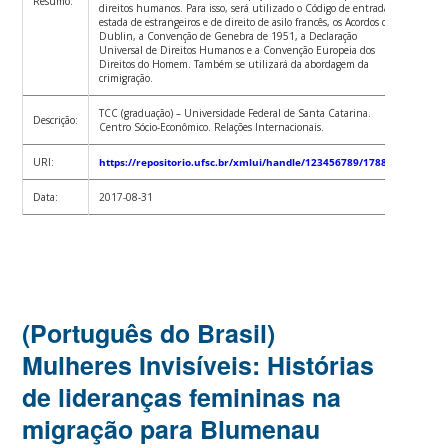
Resumo:
direitos humanos. Para isso, será utilizado o Código de entrada e
estada de estrangeiros e de direito de asilo francês, os Acordos de
Dublin, a Convenção de Genebra de 1951, a Declaração
Universal de Direitos Humanos e a Convenção Europeia dos
Direitos do Homem. Também se utilizará da abordagem da
crimigração.
TCC (graduação) – Universidade Federal de Santa Catarina.
Descrição:
Centro Sócio-Econômico. Relações Internacionais.
URI:
https://repositorio.ufsc.br/xmlui/handle/123456789/178829
Data:
2017-08-31
(Português do Brasil)
Mulheres Invisíveis: Histórias
de lideranças femininas na
migração para Blumenau