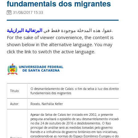
fundamentais dos migrantes
31/08/2017 15:33
البرتغالية البرازيلية
عفوا، هذه المدخلة موجودة فقط في
.
For the sake of viewer convenience, the content is
shown below in the alternative language. You may
click the link to switch the active language.
O desmantelamento de Calais: o fim da selva à luz dos direitos
Título:
fundamentais dos migrantes
Autor:
Rorato, Nathália Keller
Apesar da Selva de Calais ter iniciado em 2002, a presente
pesquisa analisará o episódio de seu desmantelamento iniciado
no dia 24 de outubro de 2016 e desdobramentos. O foco
principal de análise será as medidas tomadas pelo governo
francês e a influência do governo britânico em tais iniciativas,
considerando-se as normas do Espaço Econômico Europeu e dos