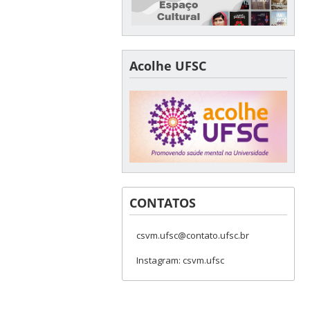
Acolhe UFSC
CONTATOS
csvm.ufsc@contato.ufsc.br
Instagram: csvm.ufsc