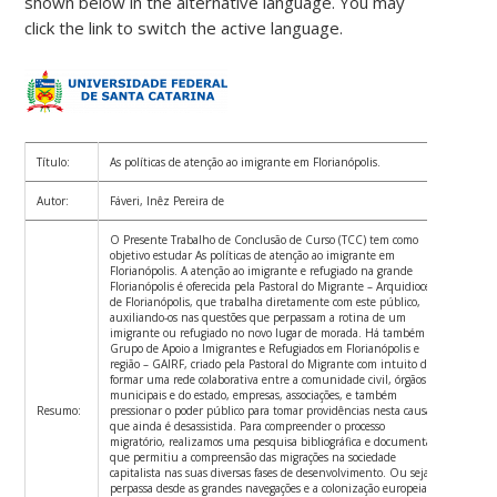
shown below in the alternative language. You may
click the link to switch the active language.
Título:
As políticas de atenção ao imigrante em Florianópolis.
Autor:
Fáveri, Inêz Pereira de
O Presente Trabalho de Conclusão de Curso (TCC) tem como
objetivo estudar As políticas de atenção ao imigrante em
Florianópolis. A atenção ao imigrante e refugiado na grande
Florianópolis é oferecida pela Pastoral do Migrante – Arquidiocese
de Florianópolis, que trabalha diretamente com este público,
auxiliando-os nas questões que perpassam a rotina de um
imigrante ou refugiado no novo lugar de morada. Há também o
Grupo de Apoio a Imigrantes e Refugiados em Florianópolis e
região – GAIRF, criado pela Pastoral do Migrante com intuito de
formar uma rede colaborativa entre a comunidade civil, órgãos
municipais e do estado, empresas, associações, e também
Resumo:
pressionar o poder público para tomar providências nesta causa
que ainda é desassistida. Para compreender o processo
migratório, realizamos uma pesquisa bibliográfica e documental,
que permitiu a compreensão das migrações na sociedade
capitalista nas suas diversas fases de desenvolvimento. Ou seja,
perpassa desde as grandes navegações e a colonização europeia e