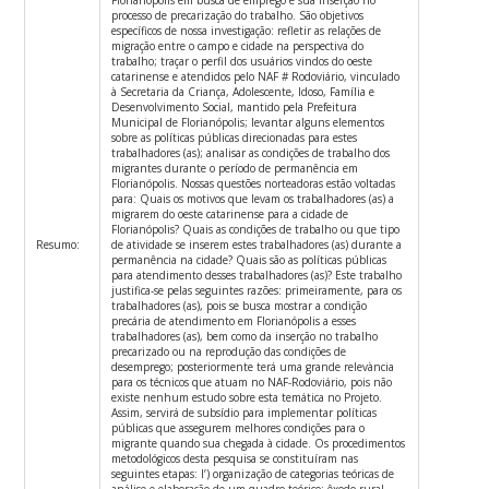
processo de precarização do trabalho. São objetivos
específicos de nossa investigação: refletir as relações de
migração entre o campo e cidade na perspectiva do
trabalho; traçar o perfil dos usuários vindos do oeste
catarinense e atendidos pelo NAF # Rodoviário, vinculado
à Secretaria da Criança, Adolescente, Idoso, Família e
Desenvolvimento Social, mantido pela Prefeitura
Municipal de Florianópolis; levantar alguns elementos
sobre as políticas públicas direcionadas para estes
trabalhadores (as); analisar as condições de trabalho dos
migrantes durante o período de permanência em
Florianópolis. Nossas questões norteadoras estão voltadas
para: Quais os motivos que levam os trabalhadores (as) a
migrarem do oeste catarinense para a cidade de
Florianópolis? Quais as condições de trabalho ou que tipo
Resumo:
de atividade se inserem estes trabalhadores (as) durante a
permanência na cidade? Quais são as políticas públicas
para atendimento desses trabalhadores (as)? Este trabalho
justifica-se pelas seguintes razões: primeiramente, para os
trabalhadores (as), pois se busca mostrar a condição
precária de atendimento em Florianópolis a esses
trabalhadores (as), bem como da inserção no trabalho
precarizado ou na reprodução das condições de
desemprego; posteriormente terá uma grande relevància
para os técnicos que atuam no NAF-Rodoviário, pois não
existe nenhum estudo sobre esta temática no Projeto.
Assim, servirá de subsídio para implementar políticas
públicas que assegurem melhores condições para o
migrante quando sua chegada à cidade. Os procedimentos
metodológicos desta pesquisa se constituíram nas
seguintes etapas: I’) organização de categorias teóricas de
análise e elaboração de um quadro teórico: êxodo rural,