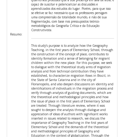
capaz de suscitar e potencializar as discussões e
aprendizados dos estudos do lugar. Porém, para que isso
se efetive se faz necessário que os professores persigam
uma compreensão da totalidade mundo, e não de sua
fragmentação, com base nos pressupostos teórico-
metodológicos da Geografia Crítica e da Educação
Construtivista.
Resumo:
This study’s purpose is to analyze how the Geography
Teaching, in the first years of Elementary School, through
the construction of the concept of place, contributes to
identity formation and a sense of belonging for migrant
children within the new place. For this purpose, we seek
to dialogue with the theoretical study arms of migration
analysis and from technical contribution they have
established, to characterize migration flows in Brazil, in
the State of Santa Catarina and in the city of
Florianopolis, and also deepen discussions on identity and
identifications of individuals in the migration process and
verify through analysis of guiding documents, which are
the theoretical and methodological principles and how
the issue of place in the first years of Elementary School
are treated. Through literature review, where it was
sought to deepen the analysis through dialogue and
appreciation of ideas of authors with significant works
inserted in issues related to research, we discuss the
importance of Geography Teaching in the first years of
Elementary School and the demands of the theoretical
and methodological principles of Geography and
Education in the context of globalization. Through the