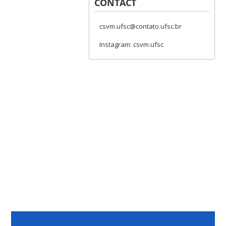
CONTACT
csvm.ufsc@contato.ufsc.br
Instagram: csvm.ufsc