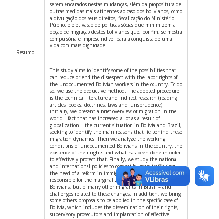
serem encarados nestas mudanças, além da propositura de
outras medidas mais atinentes ao caso dos bolivianos, como
a divulgação dos seus direitos, fiscalização do Ministério
Público e efetivação de políticas sócias que minimizem a
opção de migração destes bolivianos que, por fim, se mostra
compulsória e imprescindível para a conquista de uma
vida com mais dignidade.
Resumo:
This study aims to identify some of the possibilities that
can reduce or end the disrespect with the labor rights of
the undocumented Bolivian workers in the country. To do
so, we use the deductive method. The adopted procedure
is the technical literature and indirect research (reading
articles, books, doctrines, laws and jurisprudence).
Initially, we present a brief overview of migration in the
world – fact that has increased a lot as a result of
globalization – the current situation in Bolivia and Brazil,
seeking to identify the main reasons that lie behind these
migration dynamics. Then we analyze the working
conditions of undocumented Bolivians in the country, the
existence of their rights and what has been done in order
to effectively protect that. Finally, we study the national
and international policies to combat human trafficking,
the need of a reform in immigration policies – largely
responsible for the marginalization not only of the
Bolivians, but of many other migrants in Brazil – and
challenges related to these changes. In addition, we bring
some others proposals to be applied in the specific case of
Bolivia, which includes the dissemination of their rights,
supervisory prosecutors and implantation of effective