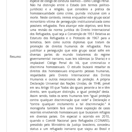
espécie de código de conduta islâmico – como Código Penal.
Não há distinção entre o Estado (em termos político-
jurídicos) e a religião, que considera a prática da
homossexualidade como crime, punida inclusive com a
morte. Neste contexto, iremos enquadrar este grupo social
minoritário vítima de perseguição institucionalizada como
possíveis refugiados. Para alcançar este objetivo, será feira
uma revisão da norma jurídica do Direito Internacional
dos Refugiados, qual seja a Convenção de 1951 Relativa ao
Estatuto dos Refugiados e o Protocolo de 1967 para a
temática, bem como outros diplomas que tratam da
promoção de direitos humanos de refugiados. Para
justificar a perseguição que este grupo social sofre em
diversas partes do mundo trataremos do regime
Resumo:
governamental iraniano, suas leis islâmicas (a Sharia) e o
implacável Código Penal do Irã, que criminaliza e
discrimina homossexuais. O estudo buscará ressaltar os
direitos dos homossexuais enquanto pessoas humanas,
respaldados pelo Direito Internacional dos Diritos
Humanos e outros mecanismos de proteção. A própria
Declaração Universal das Nações Unidas, de 1948, prevê
em seu Artigo VII que “todos são iguais perante a lei e têm
direito, sem qualquer distinção, a igual proteção” desta.
Assim sendo, todos os seres humanos tem “igual proteção
contra qualquer discriminação que viole” a Declaração e
“contra qualquer incitamento a tal discriminação.” A
monografia também fará uma breve exposição de casos
recentes envolvendo homossexuais que buscaram refúgios
em diversos países. Em especial o ocorrido em 2010,
quando o Comitê Nacional para Refugiados (CONARE),
presidido pelo Ministério da Justiça brasileiro, concedeu
status a um refugiado iraniano que viajou ao Brasil e