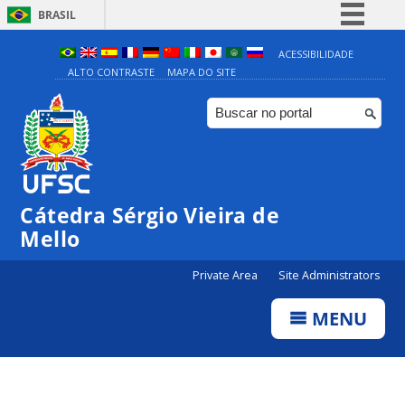
BRASIL
Simplifique!
ACESSIBILIDADE
ALTO CONTRASTE
MAPA DO SITE
Comunica BR
Participe
Acesso à informação
Legislação
Canais
Cátedra Sérgio Vieira de
Mello
Private Area
Site Administrators
MENU