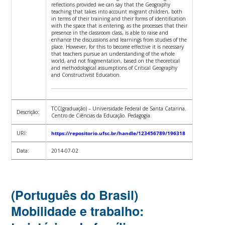
reflections provided we can say that the Geography
teaching that takes into account migrant children, both
in terms of their training and their forms of identification
with the space that is entering, as the processes that their
presence in the classroom class, is able to raise and
enhance the discussions and learnings from studies of the
place. However, for this to become effective it is necessary
that teachers pursue an understanding of the whole
world, and not fragmentation, based on the theoretical
and methodological assumptions of Critical Geography
and Constructivist Education.
TCC(graduação) – Universidade Federal de Santa Catarina.
Descrição:
Centro de Ciências da Educação. Pedagogia.
URI:
https://repositorio.ufsc.br/handle/123456789/196318
Data:
2014-07-02
(Português do Brasil)
Mobilidade e trabalho: