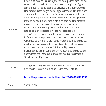
Este trabalho analisa as trajetórias de algumas famílias de
negros oriundas de áreas rurais do município de Biguaçu,
com ênfase nas condições que envolveram a formação de
um campesinato negro nessa região desde os últimos anos
da escravidão, e nas circunstâncias relacionadas à lenta
desestabilização desses modos de vida durante a primeira
metade do século XX, mediante a eclosão de um processo
migratório em direção às áreas urbanas próximas.
Abordamos também alguns aspectos relacionados ao
Resumo:
estabelecimento destas famílias nas cidades, às
experiências de sociabilidade nesse novo ambiente e às
inúmeras estratégias elaboradas em torno do trabalho.
Optamos pela história oral como metodologia de pesquisa,
mediante a utilização de seis entrevistas realizadas com
moradores negros dos municípios de Biguaçu e
Florianópolis, assim como de um relatório de pesquisa de
entrevistas realizadas com morados dos bairros Prado e
Saudade, em Biguaçu.
TCC (graduação)- Universidade Federal de Santa Catarina,
Descrição:
Centro de Filosofia e Ciências Humanas, História.
URI:
https://repositorio.ufsc.br/handle/123456789/121753
Data:
2013-11-29