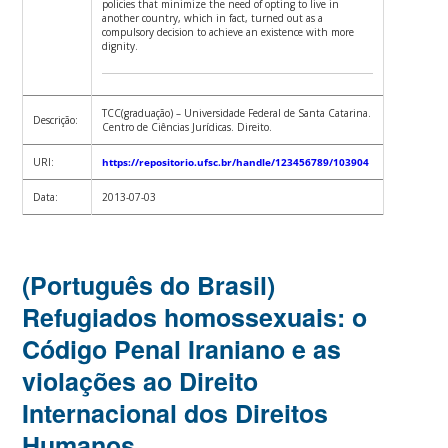
policies that minimize the need of opting to live in
another country, which in fact, turned out as a
compulsory decision to achieve an existence with more
dignity.
TCC(graduação) – Universidade Federal de Santa Catarina.
Descrição:
Centro de Ciências Jurídicas. Direito.
URI:
https://repositorio.ufsc.br/handle/123456789/103904
Data:
2013-07-03
(Português do Brasil)
Refugiados homossexuais: o
Código Penal Iraniano e as
violações ao Direito
Internacional dos Direitos
Humanos