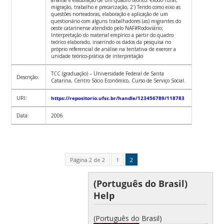
migração, trabalho e precarização, 2′) Tendo como eixo as
questões norteadoras, elaboração e aplicação de um
questionário com alguns trabalhadores (as) migrantes do
oeste catarinense atendido pelo NAF#Rodoviário;
Interpretação do material empírico a partir do quadro
teórico elaborado, inserindo os dados da pesquisa no
próprio referencial de análise na tentativa de exercer a
unidade teórico-prática de interpretação
TCC (graduação) – Universidade Federal de Santa
Descrição:
Catarina, Centro Sócio Econômico, Curso de Serviço Social.
URI:
https://repositorio.ufsc.br/handle/123456789/118783
Data:
2006
Página 2 de 2
1
2
(Português do Brasil)
Help
(Português do Brasil)