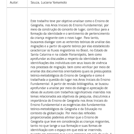
Autor:
Souza, Luciana Yamamoto
Este trabalho teve por objetivo analisar como o Ensino de
Geografia, nos Anos Iniciais do Ensino Fundamental, por
meio da construção do conceito de lugar, contribui para a
formação da identidade e o sentimento de pertencimento
da criança migrante com o novo lugar. Para tanto,
buscamos dialogar com as vertentes teóricas de análise das
migrações e a partir do aporte teórico por elas estabelecido
caracterizar os fluxos migratórios no Brasil, no Estado de
Santa Catarina e na cidade Florianópolis, bem como
aprofundar as discussões a respeito da identidade e das
identificações dos indivíduos com seus locais de vivência
nos processos de migração; bem como verificar por meio de
analise dos documentos orientadores quais os pressupostos
teórico-metodológicos do Ensino de Geografia e como é
trabalhada a questão do lugar nos Anos Iniciais do Ensino
Fundamental. A partir de revisão bibliográfica, se buscou
aprofundar a analise por meio do diálogo e apreciação de
ideias de autores com trabalhos significativos inseridos nos
temas relacionados aos objetivos da pesquisa, discutimos a
importância do Ensino de Geografia nos Anos Iniciais do
Ensino Fundamental e as exigências dos fundamentos
teórico-metodológicos da Geografia e da Educação no
contexto da globalização. Por meio das reflexões
proporcionadas podemos afirmar que o Ensino de
Geografia que leve em consideração as crianças migrantes,
tanto no que tange a sua formação e suas formas de
identificação com o espaço em que está se inserindo,
quanto aos processos que a sua presença em sala de aula, é