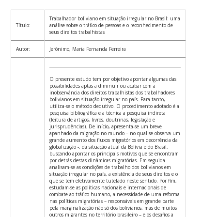
Trabalhador boliviano em situação irregular no Brasil: uma
Título:
análise sobre o tráfico de pessoas e o reconhecimento de
seus direitos trabalhistas
Autor:
Jerônimo, Maria Fernanda Ferreira
O presente estudo tem por objetivo apontar algumas das
possibilidades aptas a diminuir ou acabar com a
inobservância dos direitos trabalhistas dos trabalhadores
bolivianos em situação irregular no país. Para tanto,
utiliza-se o método dedutivo. O procedimento adotado é a
pesquisa bibliográfica e a técnica a pesquisa indireta
(leitura de artigos, livros, doutrinas, legislação e
jurisprudências). De início, apresenta-se um breve
apanhado da migração no mundo – no qual se observa um
grande aumento dos fluxos migratórios em decorrência da
globalização -, da situação atual da Bolívia e do Brasil,
buscando apontar os principais motivos que se encontram
por detrás destas dinâmicas migratórias. Em seguida
analisam-se as condições de trabalho dos bolivianos em
situação irregular no país, a existência de seus direitos e o
que se tem efetivamente tutelado neste sentido. Por fim,
estudam-se as políticas nacionais e internacionais de
combate ao tráfico humano, a necessidade de uma reforma
nas políticas migratórias – responsáveis em grande parte
pela marginalização não só dos bolivianos, mas de muitos
outros migrantes no território brasileiro – e os desafios a