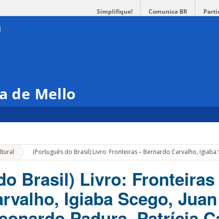
Simplifique!
Comunica BR
Parti
ra de Mello
»
tural
(Português do Brasil) Livro: Fronteiras – Bernardo Carvalho, Igia
o Brasil) Livro: Fronteiras
rvalho, Igiaba Scego, Juan
eonardo Padura, Patrícia 