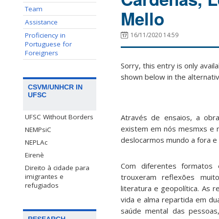
Team
Mello
Assistance
Proficiency in
16/11/2020 14:59
Portuguese for
Foreigners
Sorry, this entry is only avail
shown below in the alternativ
CSVM/UNHCR IN
UFSC
Através de ensaios, a obra
UFSC Without Borders
existem em nós mesmxs e n
NEMPsiC
deslocarmos mundo a fora e
NEPLAc
Eirenè
Com diferentes formatos 
Direito à cidade para
trouxeram reflexões muito 
imigrantes e
refugiados
literatura e geopolítica. As
vida e alma repartida em dua
saúde mental das pessoas, 