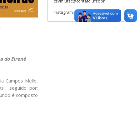
csvm.ufsc@contato.ufsc.br
Instagram: csvm.ufsc
.
a do Eirenè
cia Campos Mello,
s”, seguido por:
O fundo é composto