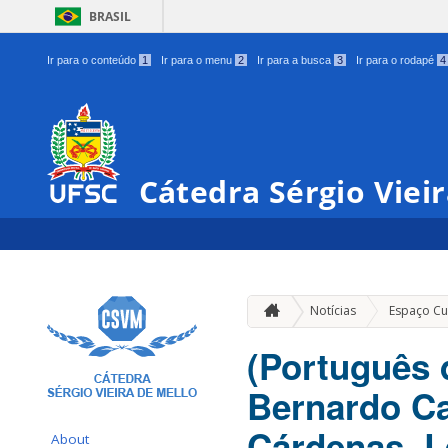
BRASIL
Ir para o conteúdo
1
Ir para o menu
2
Ir para a busca
3
Ir para o rodapé
4
Cátedra Sérgio Viei
Notícias
Espaço Cul
(Português d
Bernardo Ca
Cárdenas, L
About