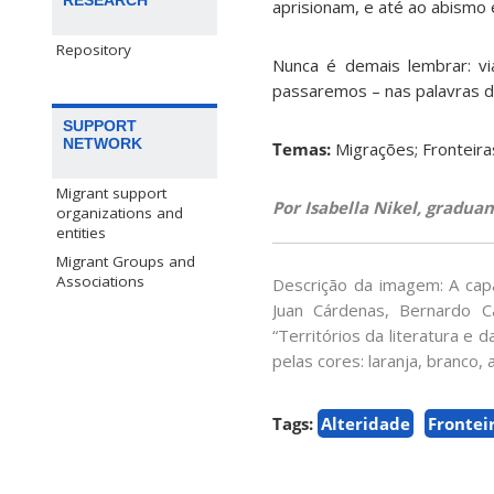
RESEARCH
aprisionam, e até ao abismo e
Repository
Nunca é demais lembrar: v
passaremos – nas palavras de
SUPPORT
NETWORK
Temas:
Migrações; Fronteiras
Migrant support
Por Isabella Nikel, gradua
organizations and
entities
Migrant Groups and
Associations
Descrição da imagem: A capa
Juan Cárdenas, Bernardo Ca
“Territórios da literatura e 
pelas cores: laranja, branco,
Tags:
Alteridade
Frontei