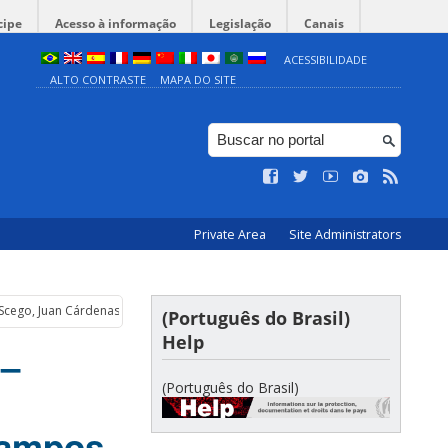
cipe
Acesso à informação
Legislação
Canais
ACESSIBILIDADE
ALTO CONTRASTE
MAPA DO SITE
Private Area
Site Administrators
ba Scego, Juan Cárdenas, Leonardo Padura, Patrícia Campos Mello
(Português do Brasil)
Help
 –
(Português do Brasil)
Campos