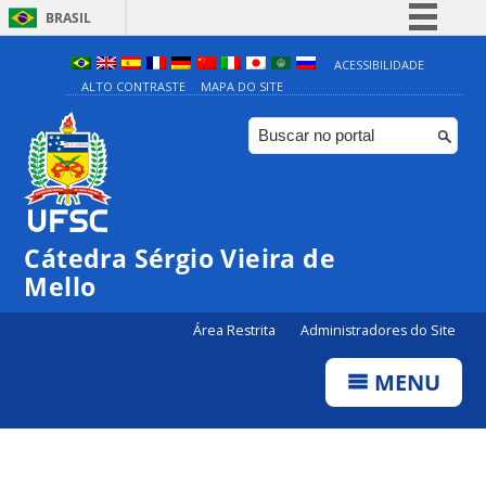
BRASIL
Simplifique!
ACESSIBILIDADE
ALTO CONTRASTE
MAPA DO SITE
Comunica BR
Participe
Acesso à informação
Legislação
Canais
Cátedra Sérgio Vieira de
Mello
Área Restrita
Administradores do Site
MENU