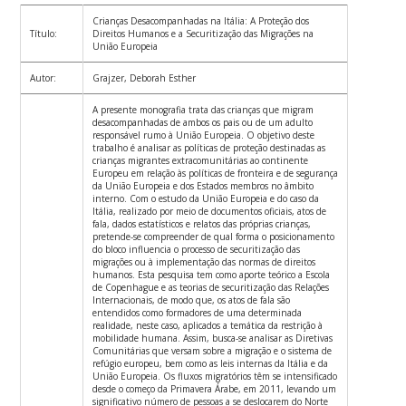
Crianças Desacompanhadas na Itália: A Proteção dos
Título:
Direitos Humanos e a Securitização das Migrações na
União Europeia
Autor:
Grajzer, Deborah Esther
A presente monografia trata das crianças que migram
desacompanhadas de ambos os pais ou de um adulto
responsável rumo à União Europeia. O objetivo deste
trabalho é analisar as políticas de proteção destinadas as
crianças migrantes extracomunitárias ao continente
Europeu em relação às políticas de fronteira e de segurança
da União Europeia e dos Estados membros no âmbito
interno. Com o estudo da União Europeia e do caso da
Itália, realizado por meio de documentos oficiais, atos de
fala, dados estatísticos e relatos das próprias crianças,
pretende-se compreender de qual forma o posicionamento
do bloco influencia o processo de securitização das
migrações ou à implementação das normas de direitos
humanos. Esta pesquisa tem como aporte teórico a Escola
de Copenhague e as teorias de securitização das Relações
Internacionais, de modo que, os atos de fala são
entendidos como formadores de uma determinada
realidade, neste caso, aplicados a temática da restrição à
mobilidade humana. Assim, busca-se analisar as Diretivas
Comunitárias que versam sobre a migração e o sistema de
refúgio europeu, bem como as leis internas da Itália e da
União Europeia. Os fluxos migratórios têm se intensificado
desde o começo da Primavera Árabe, em 2011, levando um
significativo número de pessoas a se deslocarem do Norte