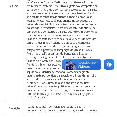
da África e do Oriente Médio para o continente Europeu
Resumo:
em busca de proteção. Esse fluxo migratório é composto em
parte por crianças, que por sua condição de seres humanos
em desenvolvimento necessitam de proteção específica. Ao
se discutir os conceitos de criança e infância procura-se
localizar o lugar ocupado pela criança na sociedade, e o
reflexo de sua visibilidade nos instrumentos normativos e
na agenda internacional. Após este debate, adentra-se na
compreensão do recente aumento dos fluxos migratórios de
crianças desacompanhadas ou separadas para União
Europeia, especialmente para a Itália. A partir da pesquisa
conjunta dos níveis nacional e europeu, pretende-se
evidenciar as políticas de proteção aos migrantes e sua
relação com o processo de integração da União Europeia.
Avaliando a política comum de fronteiras, o Espaço
Schengen, o Regulamento Dublin, a Frontex (Agência
Europeia de Gestão da Cooperação Operacional nas
Fronteiras Externas), observa-se que o livre movimento dos
migrantes é restringido em nome de um discurso de
segurança e identidade nacional. A criança migrante,
securitizada por políticas de exceção e práticas de restrição
à mobilidade, passa a ser vista como uma ameaça
existencial. Por último, tem-se a análise das políticas
migratórias e das recentes práticas adotados pelo governo
italiano frente a chegada de crianças desacompanhadas
considerando a agenda de securitização das migrações da
União Europeia.
TCC (graduação) – Universidade Federal de Santa
Descrição:
Catarina. Centro Sócio-Econômico. Relações Internacionais.