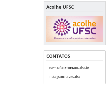
Acolhe UFSC
CONTATOS
csvm.ufsc@contato.ufsc.br
Instagram: csvm.ufsc