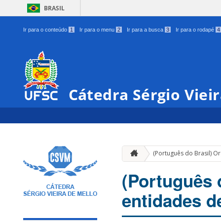
BRASIL
Ir para o conteúdo
1
Ir para o menu
2
Ir para a busca
3
Ir para o rodapé
4
Cátedra Sérgio Viei
(Português do Brasil) O
(Português 
entidades d