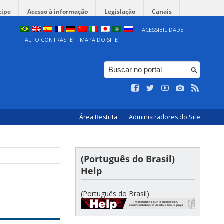
cipe
Acesso à informação
Legislação
Canais
ACESSIBILIDADE
ALTO CONTRASTE
MAPA DO SITE
Área Restrita
Administradores do Site
(Português do Brasil)
Help
(Português do Brasil)