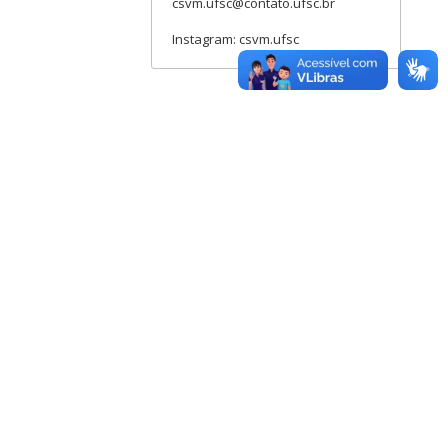
csvm.ufsc@contato.ufsc.br
Instagram: csvm.ufsc