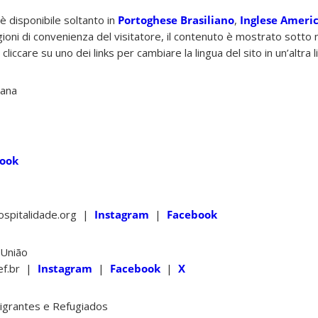
è disponibile soltanto in
Portoghese Brasiliano
,
Inglese Ameri
gioni di convenienza del visitatore, il contenuto è mostrato sotto n
 cliccare su uno dei links per cambiare la lingua del sito in un’altra l
sana
ook
ospitalidade.org |
Instagram
|
Facebook
 União
ef.br |
Instagram
|
Facebook
|
X
igrantes e Refugiados