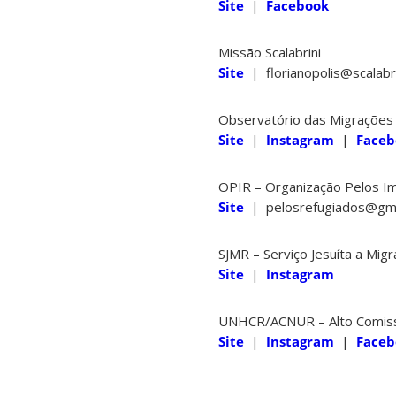
Site
|
Facebook
Missão Scalabrini
Site
| florianopolis@scalab
Observatório das Migrações 
Site
|
Instagram
|
Faceb
OPIR – Organização Pelos Im
Site
| pelosrefugiados@gm
SJMR – Serviço Jesuíta a Mig
Site
|
Instagram
UNHCR/ACNUR – Alto Comissa
Site
|
Instagram
|
Faceb