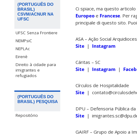
(PORTUGUÊS DO
Ci spiace, ma questo articolo 
BRASIL)
CSVM/ACNUR NA
Europeo
e
Francese
. Per ra
UFSC
principale di questo sito. Puoi
UFSC Senza Frontiere
ASA – Ação Social Arquidioce
NEMPsiC
Site
|
Instagram
NEPLAc
Eirenè
Cáritas – SC
Direito à cidade para
Site
|
Instagram
|
Faceb
imigrantes e
refugiados
Círculos de Hospitalidade
Site
| contato@circulosdeh
(PORTUGUÊS DO
BRASIL) PESQUISA
DPU – Defensoria Pública da
Site
| imigrantes.sc@dpu.d
Repositório
GAIRF – Grupo de Apoio a Im