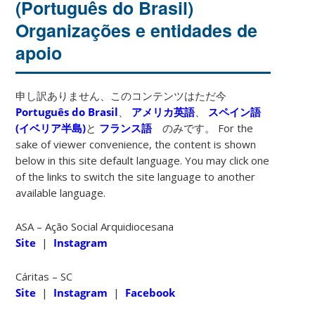
(Português do Brasil)
Organizações e entidades de
apoio
申し訳ありません、このコンテンツはただ今
Português do Brasil
、
アメリカ英語
、
スペイン語
(イベリア半島)
と
フランス語
のみです。 For the
sake of viewer convenience, the content is shown
below in this site default language. You may click one
of the links to switch the site language to another
available language.
ASA – Ação Social Arquidiocesana
Site
|
Instagram
Cáritas – SC
Site
|
Instagram
|
Facebook