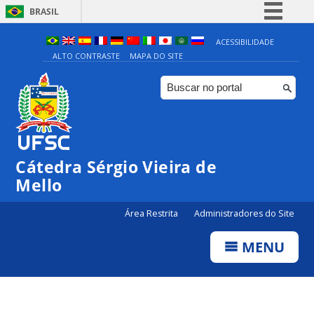
BRASIL
Simplifique!
ACESSIBILIDADE
ALTO CONTRASTE
MAPA DO SITE
Comunica BR
Participe
Acesso à informação
Legislação
Canais
Cátedra Sérgio Vieira de
Mello
Área Restrita
Administradores do Site
MENU