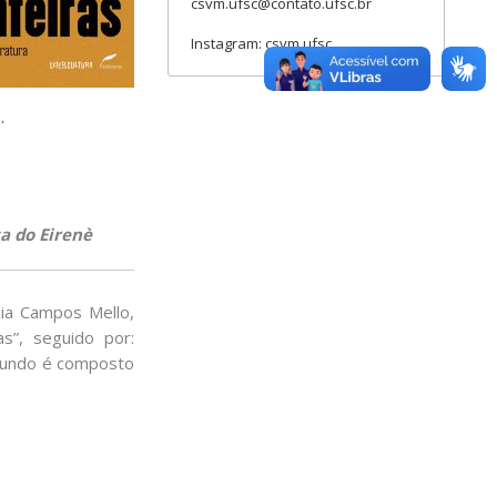
csvm.ufsc@contato.ufsc.br
Instagram: csvm.ufsc
.
a do Eirenè
cia Campos Mello,
s”, seguido por:
O fundo é composto