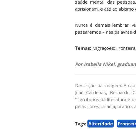
saúde mental das pessoas, 
aprisionam, e até ao abismo e
Nunca é demais lembrar: v
passaremos – nas palavras de
Temas:
Migrações; Fronteiras
Por Isabella Nikel, gradua
Descrição da imagem: A capa
Juan Cárdenas, Bernardo Ca
“Territórios da literatura e 
pelas cores: laranja, branco,
Tags:
Alteridade
Frontei