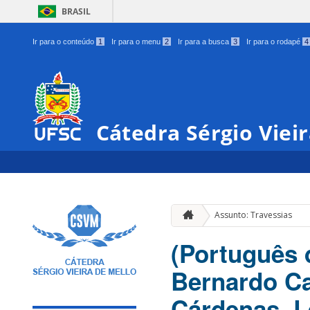
BRASIL
Ir para o conteúdo
1
Ir para o menu
2
Ir para a busca
3
Ir para o rodapé
4
Cátedra Sérgio Viei
Assunto: Travessias
(Português d
Bernardo Ca
Cárdenas, L