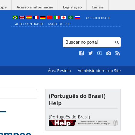
cipe
Acesso à informação
Legislação
Canais
ACESSIBILIDADE
ALTO CONTRASTE
MAPA DO SITE
Área Restrita
Administradores do Site
(Português do Brasil)
Help
 –
(Português do Brasil)
Campos