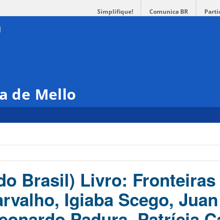
Simplifique!
Comunica BR
Parti
ra de Mello
o Brasil) Livro: Fronteiras
rvalho, Igiaba Scego, Juan
eonardo Padura, Patrícia 