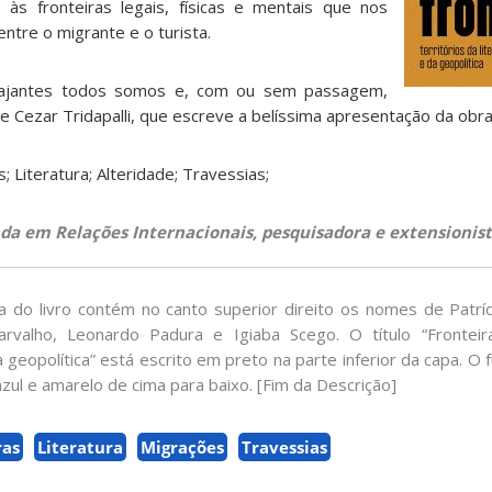
às fronteiras legais, físicas e mentais que nos
ntre o migrante e o turista.
iajantes todos somos e, com ou sem passagem,
 Cezar Tridapalli, que escreve a belíssima apresentação da obra
; Literatura; Alteridade; Travessias;
nda em Relações Internacionais, pesquisadora e extensionist
 do livro contém no canto superior direito os nomes de Patrí
rvalho, Leonardo Padura e Igiaba Scego. O título “Fronteira
da geopolítica” está escrito em preto na parte inferior da capa. 
 azul e amarelo de cima para baixo. [Fim da Descrição]
ras
Literatura
Migrações
Travessias