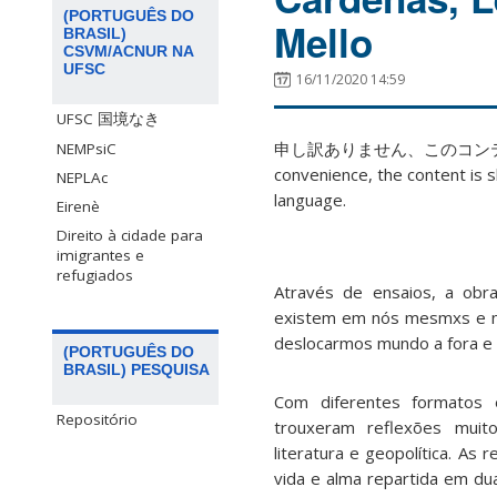
(PORTUGUÊS DO
Mello
BRASIL)
CSVM/ACNUR NA
UFSC
16/11/2020 14:59
UFSC 国境なき
申し訳ありません、このコ
NEMPsiC
convenience, the content is s
NEPLAc
language.
Eirenè
Direito à cidade para
imigrantes e
refugiados
Através de ensaios, a obra
existem em nós mesmxs e n
deslocarmos mundo a fora e
(PORTUGUÊS DO
BRASIL) PESQUISA
Com diferentes formatos 
Repositório
trouxeram reflexões muito 
literatura e geopolítica. As
vida e alma repartida em dua