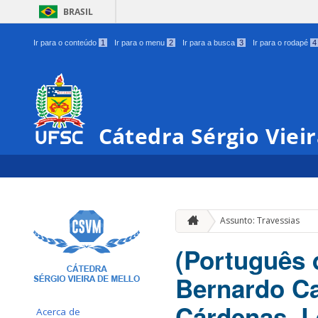
BRASIL
Ir para o conteúdo
1
Ir para o menu
2
Ir para a busca
3
Ir para o rodapé
4
Cátedra Sérgio Viei
Assunto: Travessias
(Português d
Bernardo Ca
Cárdenas, L
Acerca de