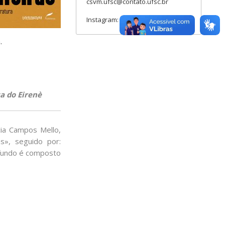
csvm.ufsc@contato.ufsc.br
Instagram: csvm.ufsc
.
a do Eirenè
cia Campos Mello,
s», seguido por:
O fundo é composto