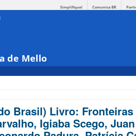
Simplifique!
Comunica BR
Parti
ra de Mello
o Brasil) Livro: Fronteiras
rvalho, Igiaba Scego, Juan
eonardo Padura, Patrícia 