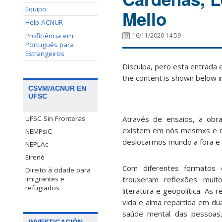
Equipo
Mello
Help ACNUR
Proficiência em
16/11/2020 14:59
Português para
Estrangeiros
Disculpa, pero esta entrada 
the content is shown below in
CSVM/ACNUR EN
UFSC
Através de ensaios, a obra
UFSC Sin Fronteras
existem em nós mesmxs e n
NEMPsiC
deslocarmos mundo a fora e
NEPLAc
Eirenè
Com diferentes formatos 
Direito à cidade para
trouxeram reflexões muito 
imigrantes e
refugiados
literatura e geopolítica. As
vida e alma repartida em dua
saúde mental das pessoas, 