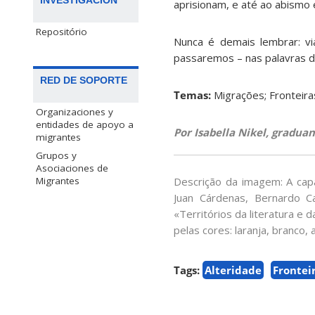
INVESTIGACIÓN
aprisionam, e até ao abismo e
Repositório
Nunca é demais lembrar: v
passaremos – nas palavras de
RED DE SOPORTE
Temas:
Migrações; Fronteiras
Organizaciones y
entidades de apoyo a
Por Isabella Nikel, gradua
migrantes
Grupos y
Asociaciones de
Descrição da imagem: A capa
Migrantes
Juan Cárdenas, Bernardo Ca
«Territórios da literatura e 
pelas cores: laranja, branco,
Tags:
Alteridade
Frontei