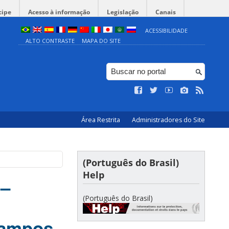
cipe
Acesso à informação
Legislação
Canais
ACESSIBILIDADE
ALTO CONTRASTE
MAPA DO SITE
Área Restrita
Administradores do Site
(Português do Brasil)
Help
 –
(Português do Brasil)
Campos