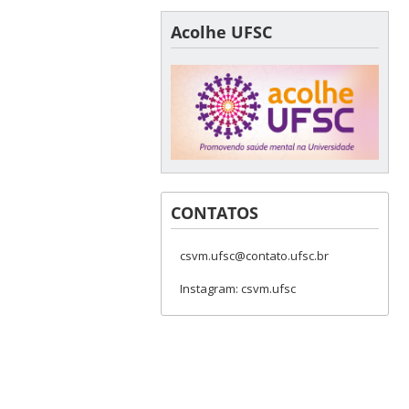
Acolhe UFSC
CONTATOS
csvm.ufsc@contato.ufsc.br
Instagram: csvm.ufsc