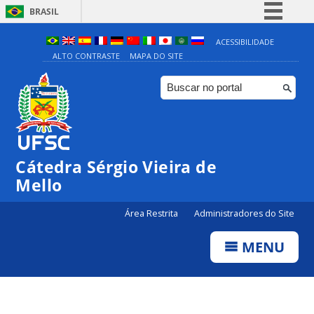
BRASIL
Simplifique!
ACESSIBILIDADE
ALTO CONTRASTE
MAPA DO SITE
Comunica BR
Participe
Acesso à informação
Legislação
Canais
Cátedra Sérgio Vieira de
Mello
Área Restrita
Administradores do Site
MENU