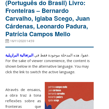
(Português do Brasil) Livro:
Fronteiras – Bernardo
Carvalho, Igiaba Scego, Juan
Cárdenas, Leonardo Padura,
Patrícia Campos Mello
16/11/2020 14:59
البرتغالية البرازيلية
عفوا، هذه المدخلة موجودة فقط في
.
For the sake of viewer convenience, the content is
shown below in the alternative language. You may
click the link to switch the active language.
Através de ensaios,
a obra traz à tona
reflexões sobre as
fronteiras que