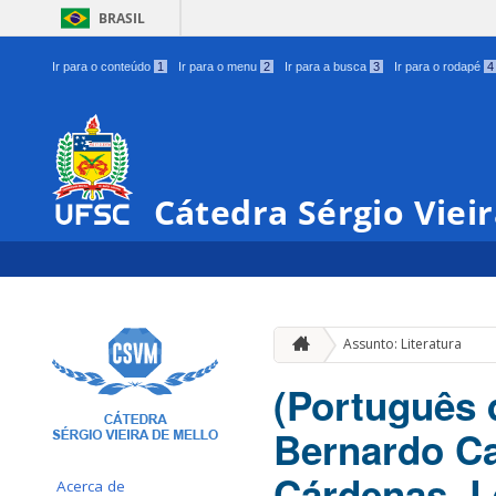
BRASIL
Ir para o conteúdo
1
Ir para o menu
2
Ir para a busca
3
Ir para o rodapé
4
Cátedra Sérgio Viei
Assunto: Literatura
(Português d
Bernardo Ca
Cárdenas, L
Acerca de