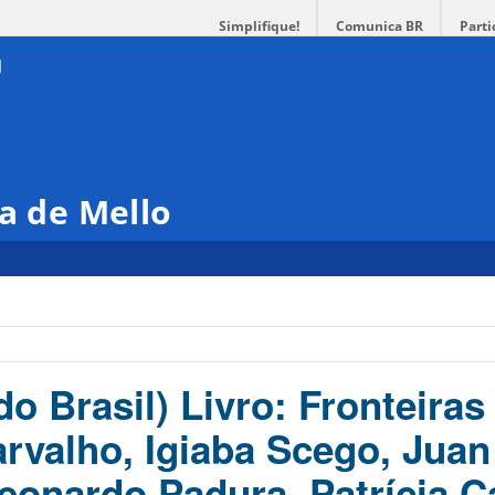
Simplifique!
Comunica BR
Parti
ra de Mello
o Brasil) Livro: Fronteiras
rvalho, Igiaba Scego, Juan
eonardo Padura, Patrícia 