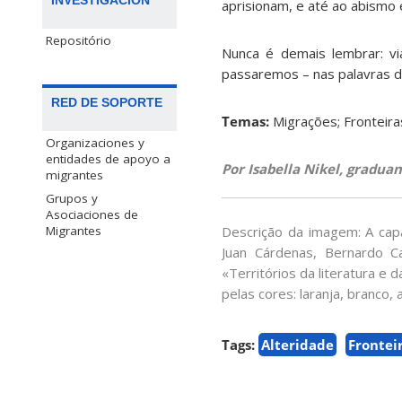
INVESTIGACIÓN
aprisionam, e até ao abismo e
Repositório
Nunca é demais lembrar: v
passaremos – nas palavras de
RED DE SOPORTE
Temas:
Migrações; Fronteiras
Organizaciones y
entidades de apoyo a
Por Isabella Nikel, gradua
migrantes
Grupos y
Asociaciones de
Descrição da imagem: A capa
Migrantes
Juan Cárdenas, Bernardo Ca
«Territórios da literatura e 
pelas cores: laranja, branco,
Tags:
Alteridade
Frontei