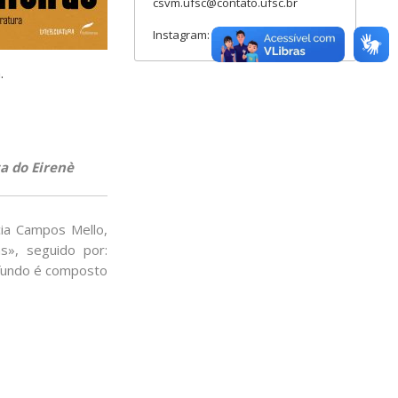
csvm.ufsc@contato.ufsc.br
Instagram: csvm.ufsc
.
a do Eirenè
cia Campos Mello,
s», seguido por:
O fundo é composto