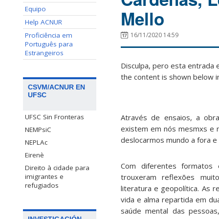
Equipo
Mello
Help ACNUR
Proficiência em
16/11/2020 14:59
Português para
Estrangeiros
Disculpa, pero esta entrada 
the content is shown below in
CSVM/ACNUR EN
UFSC
Através de ensaios, a obra
UFSC Sin Fronteras
existem em nós mesmxs e n
NEMPsiC
deslocarmos mundo a fora e
NEPLAc
Eirenè
Com diferentes formatos 
Direito à cidade para
trouxeram reflexões muito 
imigrantes e
refugiados
literatura e geopolítica. As
vida e alma repartida em dua
saúde mental das pessoas, 