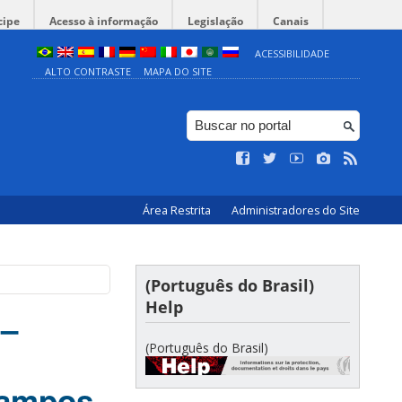
cipe
Acesso à informação
Legislação
Canais
ACESSIBILIDADE
ALTO CONTRASTE
MAPA DO SITE
Área Restrita
Administradores do Site
(Português do Brasil)
Help
 –
(Português do Brasil)
Campos