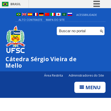
BRASIL
Simplifique!
ACESSIBILIDADE
ALTO CONTRASTE
MAPA DO SITE
Comunica BR
Participe
Acesso à informação
Legislação
Canais
Cátedra Sérgio Vieira de
Mello
Área Restrita
Administradores do Site
MENU