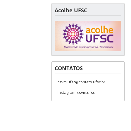
Acolhe UFSC
CONTATOS
csvm.ufsc@contato.ufsc.br
Instagram: csvm.ufsc