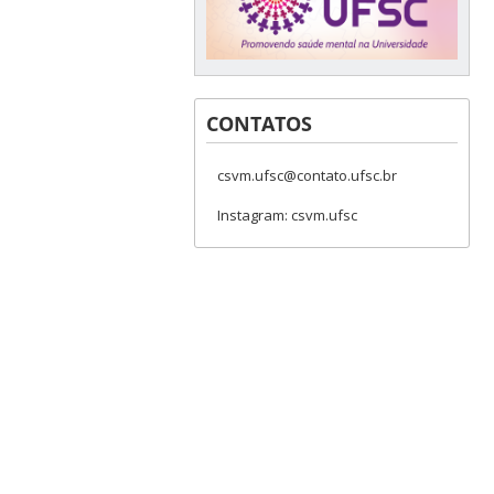
CONTATOS
csvm.ufsc@contato.ufsc.br
Instagram: csvm.ufsc