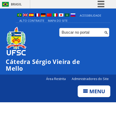
BRASIL
Simplifique!
ACESSIBILIDADE
ALTO CONTRASTE
MAPA DO SITE
Comunica BR
Participe
Acesso à informação
Legislação
Canais
Cátedra Sérgio Vieira de
Mello
Área Restrita
Administradores do Site
MENU