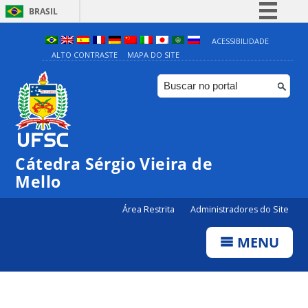
BRASIL
Simplifique!
ACESSIBILIDADE
ALTO CONTRASTE
MAPA DO SITE
Comunica BR
Participe
Acesso à informação
Legislação
Canais
Cátedra Sérgio Vieira de
Mello
Área Restrita
Administradores do Site
MENU