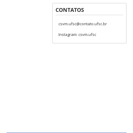
CONTATOS
csvm.ufsc@contato.ufsc.br
Instagram: csvm.ufsc