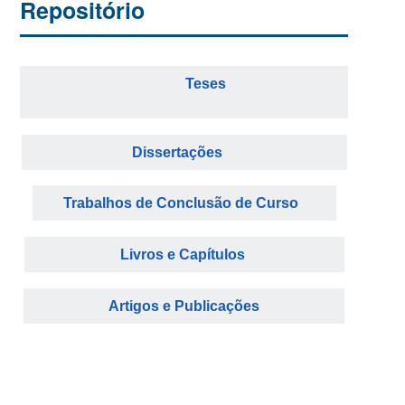
Repositório
⠀⠀⠀⠀⠀⠀ ⠀⠀⠀⠀⠀⠀Teses⠀⠀⠀⠀⠀⠀⠀⠀
⠀⠀⠀⠀
⠀⠀⠀⠀⠀⠀ ⠀⠀⠀Dissertações ⠀⠀⠀⠀ ⠀⠀⠀⠀⠀⠀
⠀ Trabalhos de Conclusão de Curso⠀ ⠀
⠀⠀ ⠀⠀ ⠀ ⠀⠀Livros e Capítulos⠀ ⠀ ⠀⠀⠀⠀⠀
⠀⠀⠀⠀⠀⠀⠀Artigos e Publicações⠀⠀⠀⠀⠀⠀⠀