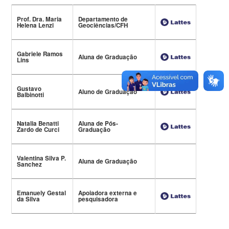
Prof. Dra. Maria
Departamento de
Helena Lenzi
Geociências/CFH
Gabriele Ramos
Aluna de Graduação
Lins
Gustavo
Aluno de Graduação
Balbinotti
Natalia Benatti
Aluna de Pós-
Zardo de Curci
Graduação
Valentina Silva P.
Aluna de Graduação
Sanchez
Emanuely Gestal
Apoiadora externa e
da Silva
pesquisadora