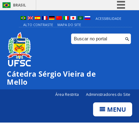
BRASIL
Simplifique!
ACESSIBILIDADE
ALTO CONTRASTE
MAPA DO SITE
Comunica BR
Participe
Acesso à informação
Legislação
Canais
Cátedra Sérgio Vieira de
Mello
Área Restrita
Administradores do Site
MENU