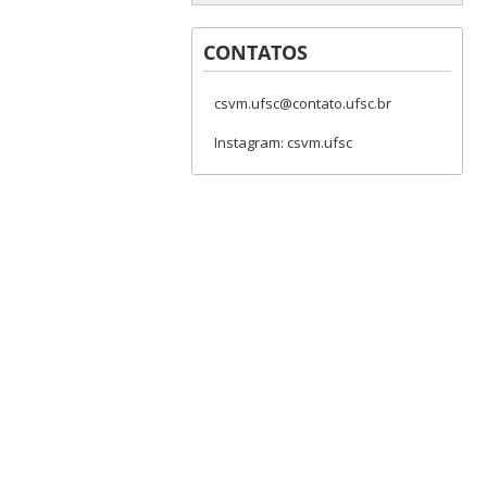
CONTATOS
csvm.ufsc@contato.ufsc.br
Instagram: csvm.ufsc