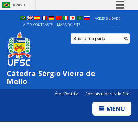
BRASIL
Simplifique!
ACESSIBILIDADE
ALTO CONTRASTE
MAPA DO SITE
Comunica BR
Participe
Acesso à informação
Legislação
Canais
Cátedra Sérgio Vieira de
Mello
Área Restrita
Administradores do Site
MENU