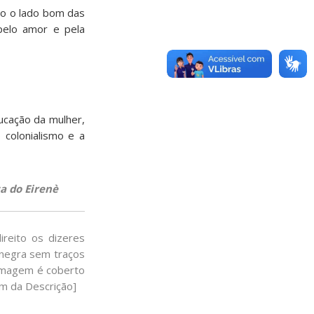
do o lado bom das
pelo amor e pela
ucação da mulher,
 colonialismo e a
a do Eirenè
ireito os dizeres
 negra sem traços
 imagem é coberto
im da Descrição]