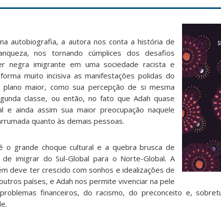
 autobiografia, a autora nos conta a história de
anqueza, nos tornando cúmplices dos desafios
er negra imigrante em uma sociedade racista e
de forma muito incisiva as manifestações polidas do
no plano maior, como sua percepção de si mesma
gunda classe, ou então, no fato que Adah quase
al e ainda assim sua maior preocupação naquele
arrumada quanto às demais pessoas.
é o grande choque cultural e a quebra brusca de
 de imigrar do Sul-Global para o Norte-Global. A
m deve ter crescido com sonhos e idealizações de
utros países, e Adah nos permite vivenciar na pele
roblemas financeiros, do racismo, do preconceito e, sobretu
de.