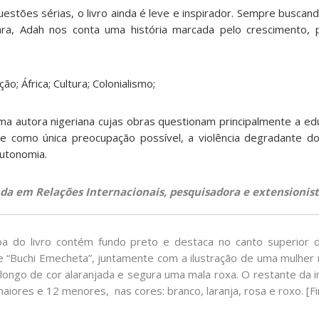
estões sérias, o livro ainda é leve e inspirador. Sempre buscan
ra, Adah nos conta uma história marcada pelo crescimento, 
o; África; Cultura; Colonialismo;
a autora nigeriana cujas obras questionam principalmente a ed
e como única preocupação possível, a violência degradante do
autonomia.
nda em Relações Internacionais, pesquisadora e extensionist
a do livro contém fundo preto e destaca no canto superior d
e “Buchi Emecheta”, juntamente com a ilustração de uma mulher
o longo de cor alaranjada e segura uma mala roxa. O restante da
 maiores e 12 menores, nas cores: branco, laranja, rosa e roxo. [F