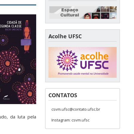
Acolhe UFSC
CONTATOS
csvm.ufsc@contato.ufsc.br
do, da luta pela
Instagram: csvm.ufsc