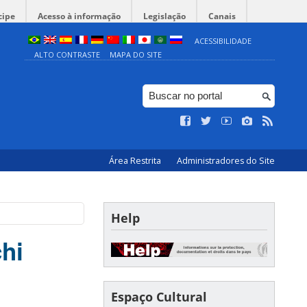
cipe
Acesso à informação
Legislação
Canais
ACESSIBILIDADE
ALTO CONTRASTE
MAPA DO SITE
Área Restrita
Administradores do Site
Help
hi
Espaço Cultural