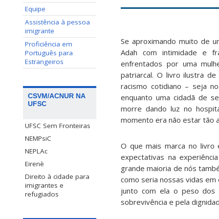
Equipe
Assistência à pessoa
imigrante
Se aproximando muito de uma
Proficiência em
Adah com intimidade e fr
Português para
Estrangeiros
enfrentados por uma mulh
patriarcal. O livro ilustra 
racismo cotidiano – seja 
CSVM/ACNUR NA
enquanto uma cidadã de se
UFSC
morre dando luz no hospit
momento era não estar tão 
UFSC Sem Fronteiras
NEMPsiC
O que mais marca no livro 
NEPLAc
expectativas na experiência
Eirenè
grande maioria de nós també
Direito à cidade para
como seria nossas vidas em o
imigrantes e
junto com ela o peso dos p
refugiados
sobrevivência e pela dignida