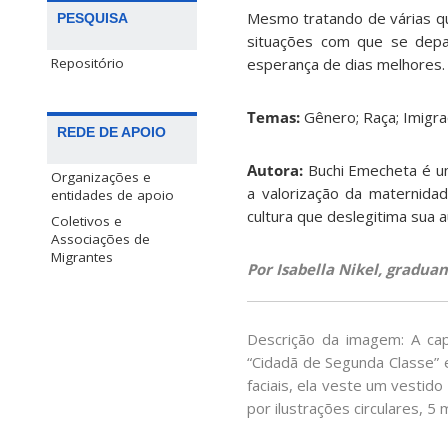
Mesmo tratando de várias qu
PESQUISA
situações com que se depa
esperança de dias melhores.
Repositório
Temas:
Gênero; Raça; Imigraçã
REDE DE APOIO
Autora:
Buchi Emecheta é um
Organizações e
a valorização da maternidad
entidades de apoio
cultura que deslegitima sua 
Coletivos e
Associações de
Migrantes
Por Isabella Nikel, gradua
Descrição da imagem: A cap
“Cidadã de Segunda Classe” 
faciais, ela veste um vestid
por ilustrações circulares, 5