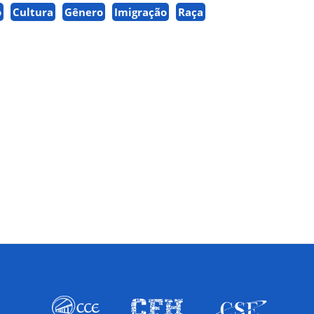
o
Cultura
Gênero
Imigração
Raça