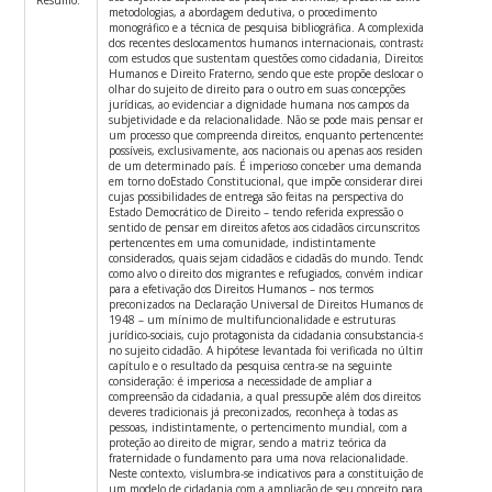
metodologias, a abordagem dedutiva, o procedimento
monográfico e a técnica de pesquisa bibliográfica. A complexidade
dos recentes deslocamentos humanos internacionais, contrastam
com estudos que sustentam questões como cidadania, Direitos
Humanos e Direito Fraterno, sendo que este propõe deslocar o
olhar do sujeito de direito para o outro em suas concepções
jurídicas, ao evidenciar a dignidade humana nos campos da
subjetividade e da relacionalidade. Não se pode mais pensar em
um processo que compreenda direitos, enquanto pertencentes e
possíveis, exclusivamente, aos nacionais ou apenas aos residentes
de um determinado país. É imperioso conceber uma demanda
em torno doEstado Constitucional, que impõe considerar direitos
cujas possibilidades de entrega são feitas na perspectiva do
Estado Democrático de Direito – tendo referida expressão o
sentido de pensar em direitos afetos aos cidadãos circunscritos e
pertencentes em uma comunidade, indistintamente
considerados, quais sejam cidadãos e cidadãs do mundo. Tendo
como alvo o direito dos migrantes e refugiados, convém indicar
para a efetivação dos Direitos Humanos – nos termos
preconizados na Declaração Universal de Direitos Humanos de
1948 – um mínimo de multifuncionalidade e estruturas
jurídico-sociais, cujo protagonista da cidadania consubstancia-se
no sujeito cidadão. A hipótese levantada foi verificada no último
capítulo e o resultado da pesquisa centra-se na seguinte
consideração: é imperiosa a necessidade de ampliar a
compreensão da cidadania, a qual pressupõe além dos direitos e
deveres tradicionais já preconizados, reconheça à todas as
pessoas, indistintamente, o pertencimento mundial, com a
proteção ao direito de migrar, sendo a matriz teórica da
fraternidade o fundamento para uma nova relacionalidade.
Neste contexto, vislumbra-se indicativos para a constituição de
um modelo de cidadania com a ampliação de seu conceito para