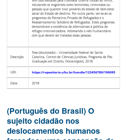
têm sido afetadas pela chamada Guerra Global ao Terror,
rotulando os migrantes como terroristas, criminosos ou
pessoas que querem tirar proveito do estado de bem-estar
social do Estado de destino. Por outra parte, ver-se-ão os
programas do Patrocínio Privado de Refugiados e o
Reassentamento Solidário de Refugiados. Estes programas
demonstram a existência de alternativas à política de
refúgio criminalizadora, retomando o viés humanitário
com que devem ser tratadas essas pessoas.
Tese (doutorado) – Universidade Federal de Santa
Descrição:
Catarina, Centro de Ciências Jurídicas, Programa de Pós-
Graduação em Direito, Florianópolis, 2018.
URI:
https://repositorio.ufsc.br/handle/123456789/190095
Data:
2018
(Português do Brasil) O
sujeito cidadão nos
deslocamentos humanos