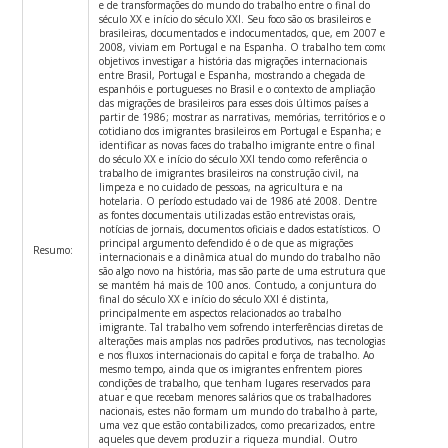
e de transformações do mundo do trabalho entre o final do
século XX e início do século XXI. Seu foco são os brasileiros e
brasileiras, documentados e indocumentados, que, em 2007 e
2008, viviam em Portugal e na Espanha. O trabalho tem como
objetivos investigar a história das migrações internacionais
entre Brasil, Portugal e Espanha, mostrando a chegada de
espanhóis e portugueses no Brasil e o contexto de ampliação
das migrações de brasileiros para esses dois últimos países a
partir de 1986; mostrar as narrativas, memórias, territórios e o
cotidiano dos imigrantes brasileiros em Portugal e Espanha; e
identificar as novas faces do trabalho imigrante entre o final
do século XX e início do século XXI tendo como referência o
trabalho de imigrantes brasileiros na construção civil, na
limpeza e no cuidado de pessoas, na agricultura e na
hotelaria. O período estudado vai de 1986 até 2008. Dentre
as fontes documentais utilizadas estão entrevistas orais,
notícias de jornais, documentos oficiais e dados estatísticos. O
principal argumento defendido é o de que as migrações
Resumo:
internacionais e a dinâmica atual do mundo do trabalho não
são algo novo na história, mas são parte de uma estrutura que
se mantém há mais de 100 anos. Contudo, a conjuntura do
final do século XX e início do século XXI é distinta,
principalmente em aspectos relacionados ao trabalho
imigrante. Tal trabalho vem sofrendo interferências diretas de
alterações mais amplas nos padrões produtivos, nas tecnologias
e nos fluxos internacionais do capital e força de trabalho. Ao
mesmo tempo, ainda que os imigrantes enfrentem piores
condições de trabalho, que tenham lugares reservados para
atuar e que recebam menores salários que os trabalhadores
nacionais, estes não formam um mundo do trabalho à parte,
uma vez que estão contabilizados, como precarizados, entre
aqueles que devem produzir a riqueza mundial. Outro