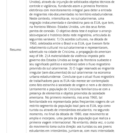
Unidos), através da injunção de sofisticados objetos técnicos de
controle e vigilância, fundando assim a primeira fronteira
eletrônica com monitoramento integral para deter a entrada
de migrantes não-documentados no território estadunidense.
Neste contexto, intensifica-se, no sul-catarinense, uma
migração indocumentada e clandestina para os EUA, que tem,
na fronteira México- Estados Unidos, um dos seus fortes
pontos de conexão. O objetivo desta tese é explicar o arranjo
sócio-espacial e histórico desta rede migratória, articulada às
seguintes variáveis: 1) Os acordos culturais, na década de
1960, celebrados entre o Brasil e os EUA, que tiveram forte
rebatimento cultural no sul-catarinense e representaram,
Resumo:
sobretudo na cidade de Criciúma, a propagação do american
way of life. 2) A materialidade da violência imposta pelo
governo dos Estados Unidos ao longo da fronteira sudoeste e
seu significado político e econômico sobre o fluxo migratório
provindo do sul catarinense. 3) O lugar reservado ao migrante
irregular (sem-documentos) do sul catarinense na economia
urbana estadunidense. Concluise que o atual fluxo migratório
de trabalhadores para os EUA não merece ser contemplado
como fato estranho à sociedade de origem e nem a de destino.
Lentamente a população de Criciúma familiarizou-se com a
presença de elementos e objetos provindos da sociedade
americana. No primeiro momento, nos anos 1960, tal
familiaridade era representada pelas freqüentes viagens de um
restrito segmento da população local para os EUA, seja como
turista ou através de intercâmbios estudantis; no segundo
momento, no final da década de 1980, esse movimento se
amplia e incorpora, uma parcela da população que realiza a
primeira viagem internacional. No entanto, desta vez, o curso
do movimento toma outra direção: aos turistas ou aos jovens
estudantes em intercâmbio, juntam-se, com mais intensidade,