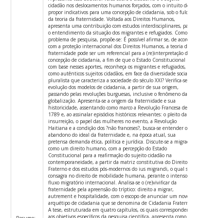
cidadão nos deslocamentos humanos forçados, com o intuito de
propor indicativos para uma concepção de cidadania, sob o fulcro
da teoria da fraternidade. Voltada aos Direitos Humanos,
apresenta uma contribuição com estudos interdisciplinares, para
o entendimento da situação dos migrantes e refugiados. Como
problema de pesquisa, propõe-se: É possível afirmar se, de acordo
com a proteção internacional dos Direitos Humanos, a teoria da
fraternidade pode ser um referencial para a (re)interpretação da
concepção de cidadania, a fim de que o Estado Constitucional
com base nesses aportes, reconheça os migrantes e refugiados,
como autênticos sujeitos cidadãos, em face da diversidade social e
pluralista que caracteriza a sociedade do século XXI? Verifica-se a
evolução dos modelos de cidadania, a partir de sua origem,
passando pelas revoluções burguesas, inclusive o fenômeno da
globalização. Apresenta-se a origem da fraternidade e sua
historicidade, assentando como marco a Revolução Francesa de
1789 e, ao assinalar episódios históricos relevantes: o pleito da
insurreição, o papel das mulheres no evento, a Revolução
Haitiana e a condição dos ?não franceses?, busca-se entender o
abandono do ideal da fraternidade e, na época atual, sua
pretensa demanda ética, política e jurídica. Discute-se a migração
como um direito humano, com a percepção do Estado
Constitucional para a reafirmação do sujeito cidadão na
contemporaneidade, a partir da matriz constitutiva do Direito
Fraterno e dos estudos pós-modernos do ius migrandi, o qual se
consagra no direito de mobilidade humana, perante o intenso
fluxo migratório internacional. Analisa-se o (re)vivificar da
fraternidade pela apreensão do tríptico: direito a migrar,
autrement e hospitalidade, com o escopo de anunciar um novo
arquétipo de cidadania que se denomina de Cidadania Fraterna.
A tese, estruturada em quatro capítulos, os quais correspondem
aos objetivos específicos da pesquisa científica, apresenta como
Resumo: