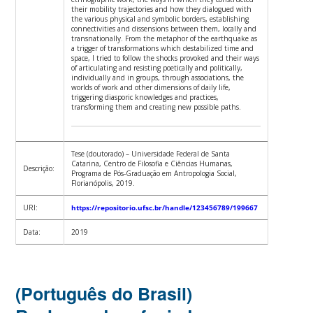
their mobility trajectories and how they dialogued with
the various physical and symbolic borders, establishing
connectivities and dissensions between them, locally and
transnationally. From the metaphor of the earthquake as
a trigger of transformations which destabilized time and
space, I tried to follow the shocks provoked and their ways
of articulating and resisting poetically and politically,
individually and in groups, through associations, the
worlds of work and other dimensions of daily life,
triggering diasporic knowledges and practices,
transforming them and creating new possible paths.
Tese (doutorado) – Universidade Federal de Santa
Catarina, Centro de Filosofia e Ciências Humanas,
Descrição:
Programa de Pós-Graduação em Antropologia Social,
Florianópolis, 2019.
URI:
https://repositorio.ufsc.br/handle/123456789/199667
Data:
2019
(Português do Brasil)