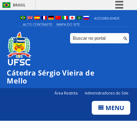
BRASIL
Simplifique!
ACESSIBILIDADE
ALTO CONTRASTE
MAPA DO SITE
Comunica BR
Participe
Acesso à informação
Legislação
Canais
Cátedra Sérgio Vieira de
Mello
Área Restrita
Administradores do Site
MENU