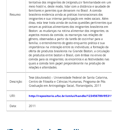
tentativa dos imigrantes de (re)produzir familiaridade em um
meio hostil e, deste modo, lidar com a distância e saudade de
familiares e parentes que deixaram no Brasil. A comida
Resumo:
brasileira evidencia ainda as práticas transnacionais dos
imigrantes e sua intensa participação em redes sociais. Além
disso, esta tese trata ainda de outras questões pertinentes que
cercam as práticas alimentares dos imigrantes brasileiros em
Boston: as mudanças na rotina alimentar dos imigrantes; os
aspectos morais da comida; os rearranjos nas relações de
gênero, observadas a partir da tarefa de cozinhar para a
família; o entendimento do gosto enquanto prática e sua
importância na interação entre os indivíduos; a formação da
oferta de produtos brasileiros na Grande Boston; a circulação
de produtos entre boston e Brasil, com ênfase no envio de
comida para os imigrantes; os encontros e as festividades nas
quais a comida tem papel preponderante na produção de
relações e alteridades.
Tese (doutorado) – Universidade Federal de Santa Catarina,
Descrição:
Centro de Filosofia e Ciências Humanas, Programa de Pós-
Graduação em Antropologia Social, Florianópolis, 2011
URI:
http://repositorio.ufsc.br/xmlui/handle/123456789/95311
Data:
2011