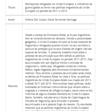
Rechaçando refugiados na União Europeia: a influência da
Título:
guerra global ao terror nas políticas migratórias da União
Europeia no período de 2011 a 2015
Autor:
Villena Del Carpio, David Fernando Santiago
Desde o começo da Primavera Árabe, os fluxos migratórios
têm se incrementando em demasia. Devido à proximidade
geográfica, a União Europeia vê como os fluxos massivos de
migrantes e refugiados querem entrar no seu território à
procura da proteção que os seus Estados de origem não são
capazes de brindar. O presente trabalho trata sobre o
processo de securitização que têm sofrido as políticas
migratórias da União Europeia no período 2011-2015. Essa
securitização tem por objetivo limitar a entrada de
migrantes e, neste caso, refugiados vindos do Oriente
Médio, região flagelada pelo terrorismo fundamentalista
islâmico. Para verificar o processo securitizador serão vistos
os efeitos da Primavera Árabe na Líbia e Síria, as políticas
migratórias da União Europeia desde sua criação até 2011,
e desde 2011 até 2015. Para analisar essas políticas, serão
Resumo:
analisadas as Diretivas Comunitárias que versam sobre a
migração e o sistema de refúgio europeu, assim como as leis
internas de alguns Estados-membros da União Europeia.
Assim, também, estudar-se-á a Escola de Copenhague de
Estudos de Segurança para dilucidar o processo
securitizador e se é possível fugir do mesmo. Os resultados
mostram que as políticas migratórias da União Europeia