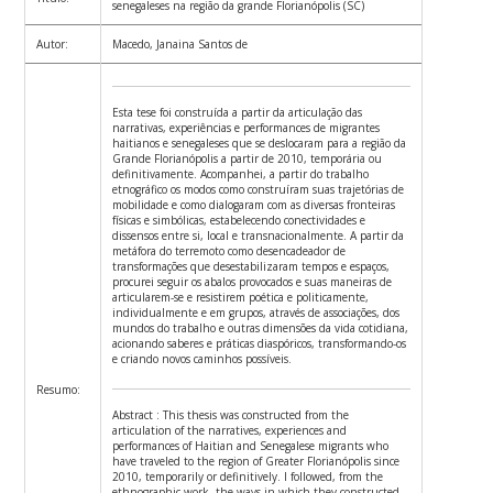
senegaleses na região da grande Florianópolis (SC)
Autor:
Macedo, Janaina Santos de
Esta tese foi construída a partir da articulação das
narrativas, experiências e performances de migrantes
haitianos e senegaleses que se deslocaram para a região da
Grande Florianópolis a partir de 2010, temporária ou
definitivamente. Acompanhei, a partir do trabalho
etnográfico os modos como construíram suas trajetórias de
mobilidade e como dialogaram com as diversas fronteiras
físicas e simbólicas, estabelecendo conectividades e
dissensos entre si, local e transnacionalmente. A partir da
metáfora do terremoto como desencadeador de
transformações que desestabilizaram tempos e espaços,
procurei seguir os abalos provocados e suas maneiras de
articularem-se e resistirem poética e politicamente,
individualmente e em grupos, através de associações, dos
mundos do trabalho e outras dimensões da vida cotidiana,
acionando saberes e práticas diaspóricos, transformando-os
e criando novos caminhos possíveis.
Resumo:
Abstract : This thesis was constructed from the
articulation of the narratives, experiences and
performances of Haitian and Senegalese migrants who
have traveled to the region of Greater Florianópolis since
2010, temporarily or definitively. I followed, from the
ethnographic work, the ways in which they constructed