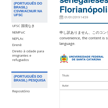
(PORTUGUÊS DO
Florianópoli
BRASIL)
CSVM/ACNUR NA
UFSC
01/01/2019 14:59
UFSC 国境なき
申し訳ありません、このコ
NEMPsiC
convenience, the content is s
NEPLAc
language.
Eirenè
Direito à cidade para
imigrantes e
refugiados
Título:
(PORTUGUÊS DO
BRASIL) PESQUISA
Autor:
Repositório