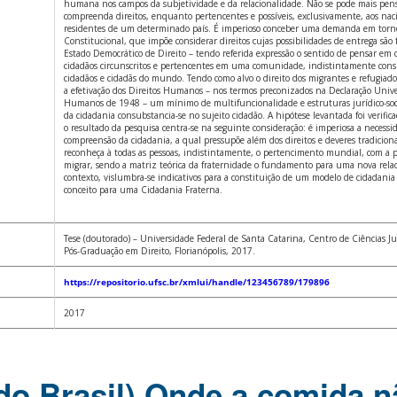
humana nos campos da subjetividade e da relacionalidade. Não se pode mais pe
compreenda direitos, enquanto pertencentes e possíveis, exclusivamente, aos nac
residentes de um determinado país. É imperioso conceber uma demanda em torn
Constitucional, que impõe considerar direitos cujas possibilidades de entrega são 
Estado Democrático de Direito – tendo referida expressão o sentido de pensar em di
cidadãos circunscritos e pertencentes em uma comunidade, indistintamente cons
cidadãos e cidadãs do mundo. Tendo como alvo o direito dos migrantes e refugiado
a efetivação dos Direitos Humanos – nos termos preconizados na Declaração Unive
Humanos de 1948 – um mínimo de multifuncionalidade e estruturas jurídico-socia
da cidadania consubstancia-se no sujeito cidadão. A hipótese levantada foi verific
o resultado da pesquisa centra-se na seguinte consideração: é imperiosa a necessi
compreensão da cidadania, a qual pressupõe além dos direitos e deveres tradiciona
reconheça à todas as pessoas, indistintamente, o pertencimento mundial, com a pr
migrar, sendo a matriz teórica da fraternidade o fundamento para uma nova rela
contexto, vislumbra-se indicativos para a constituição de um modelo de cidadania
conceito para uma Cidadania Fraterna.
Tese (doutorado) – Universidade Federal de Santa Catarina, Centro de Ciências Ju
Pós-Graduação em Direito, Florianópolis, 2017.
https://repositorio.ufsc.br/xmlui/handle/123456789/179896
2017
do Brasil) Onde a comida 