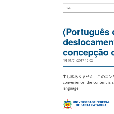
Data:
(Português 
deslocamen
concepção d
01/01/2017 15:02
申し訳ありません、このコ
convenience, the content is s
language.