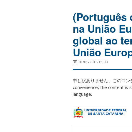
(Português 
na União Eur
global ao te
União Europ
01/01/2018 15:00
申し訳ありません、このコ
convenience, the content is s
language.