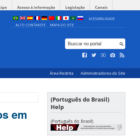
cipe
Acesso à informação
Legislação
Canais
ACESSIBILIDADE
ALTO CONTRASTE
MAPA DO SITE
Área Restrita
Administradores do Site
(Português do Brasil)
Help
os em
(Português do Brasil)