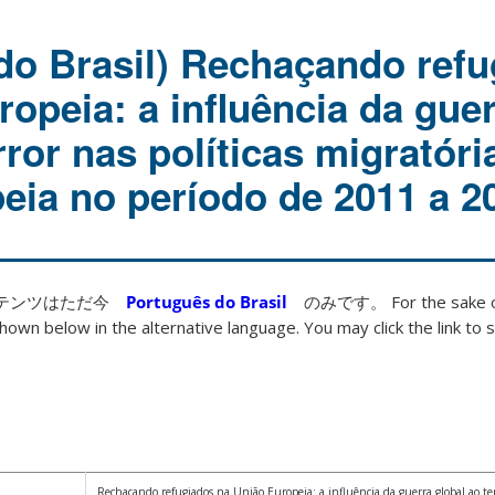
do Brasil) Rechaçando ref
opeia: a influência da gue
rror nas políticas migratóri
eia no período de 2011 a 2
ンテンツはただ今
Português do Brasil
のみです。 For the sake of
hown below in the alternative language. You may click the link to s
Rechaçando refugiados na União Europeia: a influência da guerra global ao ter