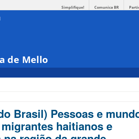
Simplifique!
Comunica BR
Parti
ra de Mello
do Brasil) Pessoas e mund
migrantes haitianos e
 na região da grande