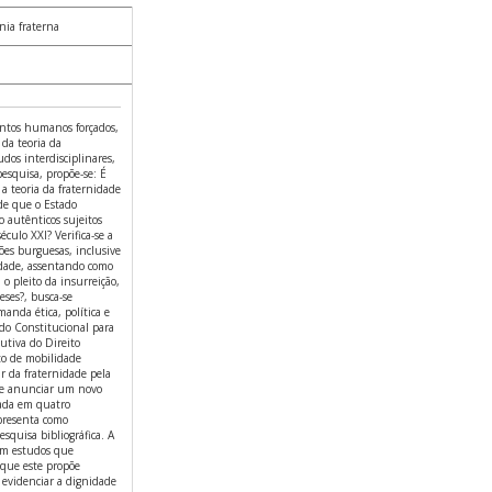
nia fraterna
mentos humanos forçados,
 da teoria da
dos interdisciplinares,
esquisa, propõe-se: É
a teoria da fraternidade
 de que o Estado
o autênticos sujeitos
éculo XXI? Verifica-se a
ões burguesas, inclusive
idade, assentando como
 o pleito da insurreição,
eses?, busca-se
anda ética, política e
do Constitucional para
utiva do Direito
to de mobilidade
ar da fraternidade pela
 de anunciar um novo
rada em quatro
apresenta como
squisa bibliográfica. A
om estudos que
 que este propõe
o evidenciar a dignidade