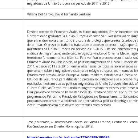
migratórias da União Europeia no período de 2011 a 2015
Villena Del Carpio, David Fernando Santiago
Desde o começo da Primavera Árabe, os fluxos migratórios têm se incrementa
à proximidade geográfica, a União Europeia vê como os fluxos massivos de migr
querem entrar no seu território à procura da proteção que os seus Estados de
de brindar. O presente trabalho trata sobre o processo de securitização que têm
migratórias da União Europeia no período 2011-2015. Essa securitização tem po
entrada de migrantes e, neste caso, refugiados vindos do Oriente Médio, região
terrorismo fundamentalista islâmico. Para verificar o processo securitizador serã
Primavera Árabe na Líbia e Síria, as políticas migratórias da União Europeia de
2011, e desde 2011 até 2015. Para analisar essas políticas, serão analisadas a
que versam sobre a migração e o sistema de refúgio europeu, assim como as lei
Estados-membros da União Europeia. Assim, também, estudar-se-á a Escola d
Estudos de Segurança para dilucidar o processo securitizador e se é possível f
resultados mostram que as políticas migratórias da União Europeia têm sido a
Guerra Global ao Terror, rotulando os migrantes como terroristas, criminosos
tirar proveito do estado de bem-estar social do Estado de destino. Por outra part
programas do Patrocínio Privado de Refugiados e o Reassentamento Solidário d
programas demonstram a existência de alternativas à política de refúgio crimi
viés humanitário com que devem ser tratadas essas pessoas.
Tese (doutorado) – Universidade Federal de Santa Catarina, Centro de Ciência
Pós-Graduação em Direito, Florianópolis, 2018.
https://repositorio.ufsc.br/handle/123456789/190095