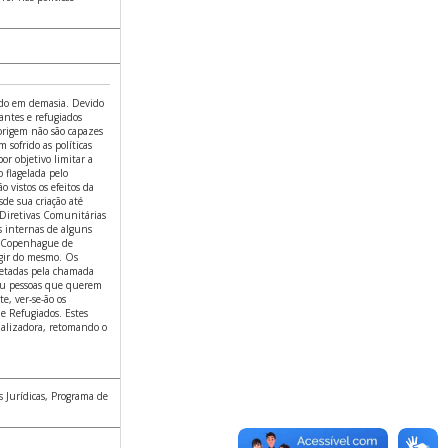
ndo em demasia. Devido
antes e refugiados
 origem não são capazes
 sofrido as políticas
r objetivo limitar a
 flagelada pelo
o vistos os efeitos da
sde sua criação até
s Diretivas Comunitárias
s internas de alguns
e Copenhague de
ugir do mesmo. Os
fetadas pela chamada
 ou pessoas que querem
e, ver-se-ão os
e Refugiados. Estes
nalizadora, retomando o
s Jurídicas, Programa de