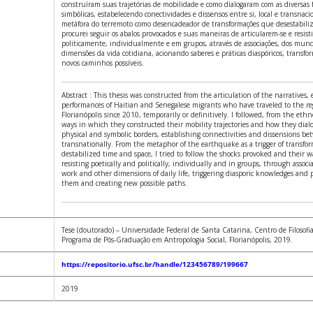
construíram suas trajetórias de mobilidade e como dialogaram com as diversas fr
simbólicas, estabelecendo conectividades e dissensos entre si, local e transnac
metáfora do terremoto como desencadeador de transformações que desestabili
procurei seguir os abalos provocados e suas maneiras de articularem-se e resist
politicamente, individualmente e em grupos, através de associações, dos mund
dimensões da vida cotidiana, acionando saberes e práticas diaspóricos, transfo
novos caminhos possíveis.
Abstract : This thesis was constructed from the articulation of the narratives,
performances of Haitian and Senegalese migrants who have traveled to the re
Florianópolis since 2010, temporarily or definitively. I followed, from the eth
ways in which they constructed their mobility trajectories and how they dial
physical and symbolic borders, establishing connectivities and dissensions be
transnationally. From the metaphor of the earthquake as a trigger of transfo
destabilized time and space, I tried to follow the shocks provoked and their w
resisting poetically and politically, individually and in groups, through associ
work and other dimensions of daily life, triggering diasporic knowledges and p
them and creating new possible paths.
Tese (doutorado) – Universidade Federal de Santa Catarina, Centro de Filosof
Programa de Pós-Graduação em Antropologia Social, Florianópolis, 2019.
https://repositorio.ufsc.br/handle/123456789/199667
2019