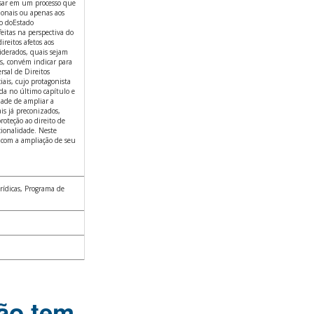
nsar em um processo que
ionais ou apenas aos
o doEstado
feitas na perspectiva do
reitos afetos aos
iderados, quais sejam
s, convém indicar para
rsal de Direitos
is, cujo protagonista
ada no último capítulo e
dade de ampliar a
is já preconizados,
oteção ao direito de
cionalidade. Neste
 com a ampliação de seu
rídicas, Programa de
não tem