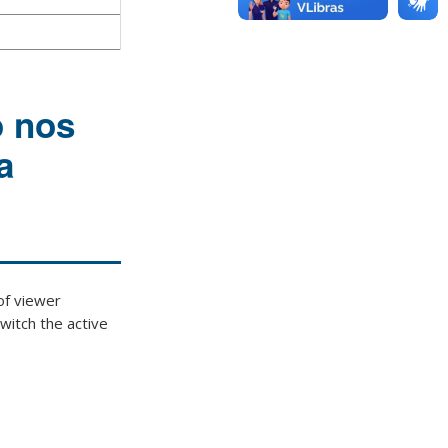
o nos
a
 viewer
witch the active