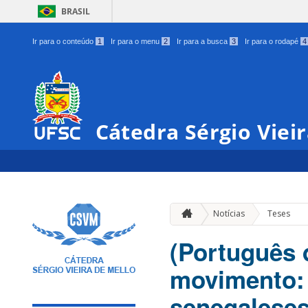
BRASIL
Ir para o conteúdo
1
Ir para o menu
2
Ir para a busca
3
Ir para o rodapé
4
Cátedra Sérgio Viei
Notícias
Teses
(Português 
movimento: 
senegaleses