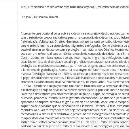
O sujeito cidadão nos deslocamentos humanos forçados: uma concepção de cidada
Langoski, Deisemara Turatti
A presente tese doutoral versa sobre a cidadania e o sujeito cidadão nos desloca
com o intuito de propor indicativos para uma concepção de cidadania, sob o fulcro
fraternidade. Voltada aos Direitos Humanos, apresenta uma contribuição com estu
para o entendimento da situação dos migrantes e refugiados. Como problema de p
possível afirmar se, de acordo com a proteção internacional dos Direitos Humanos, 
pode ser um referencial para a (re)interpretação da concepção de cidadania, a fim
Constitucional com base nesses aportes, reconheça os migrantes e refugiados, com
cidadãos, em face da diversidade social e pluralista que caracteriza a sociedade do s
evolução dos modelos de cidadania, a partir de sua origem, passando pelas revoluç
o fenômeno da globalização. Apresenta-se a origem da fraternidade e sua historic
marco a Revolução Francesa de 1789 e, ao assinalar episódios históricos relevantes:
o papel das mulheres no evento, a Revolução Haitiana e a condição dos ?não franc
entender o abandono do ideal da fraternidade e, na época atual, sua pretensa dem
jurídica. Discute-se a migração como um direito humano, com a percepção do Esta
a reafirmação do sujeito cidadão na contemporaneidade, a partir da matriz constit
Fraterno e dos estudos pós-modernos do ius migrandi, o qual se consagra no direi
humana, perante o intenso fluxo migratório internacional. Analisa-se o (re)vivific
apreensão do tríptico: direito a migrar, autrement e hospitalidade, com o escopo
arquétipo de cidadania que se denomina de Cidadania Fraterna. A tese, estrutu
capítulos, os quais correspondem aos objetivos específicos da pesquisa científica, 
metodologias, a abordagem dedutiva, o procedimento monográfico e a técnica de pe
complexidade dos recentes deslocamentos humanos internacionais, contrastam c
sustentam questões como cidadania, Direitos Humanos e Direito Fraterno, sendo
deslocar o olhar do sujeito de direito para o outro em suas concepções jurídicas, a