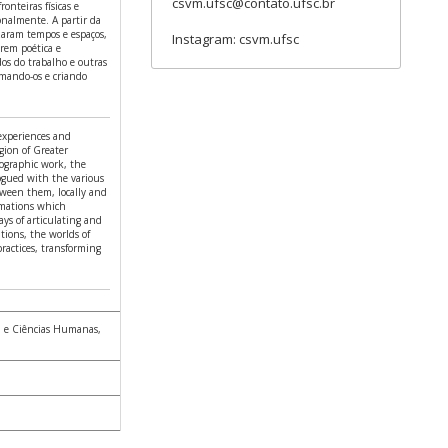
csvm.ufsc@contato.ufsc.br
onteiras físicas e
ionalmente. A partir da
zaram tempos e espaços,
Instagram: csvm.ufsc
irem poética e
os do trabalho e outras
rmando-os e criando
 experiences and
gion of Greater
nographic work, the
ogued with the various
tween them, locally and
rmations which
ays of articulating and
ations, the worlds of
ractices, transforming
ia e Ciências Humanas,