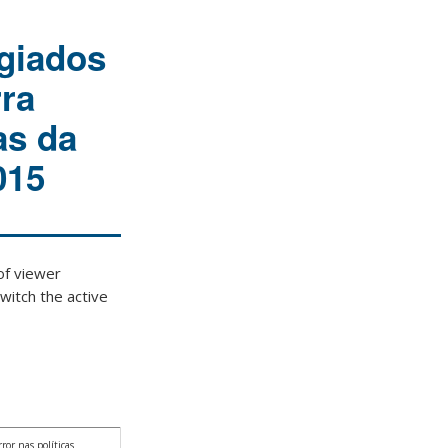
ugiados
rra
as da
015
 viewer
witch the active
ror nas políticas