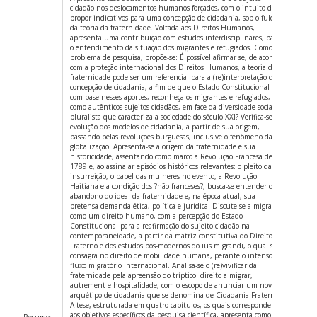
cidadão nos deslocamentos humanos forçados, com o intuito de
propor indicativos para uma concepção de cidadania, sob o fulcro
da teoria da fraternidade. Voltada aos Direitos Humanos,
apresenta uma contribuição com estudos interdisciplinares, para
o entendimento da situação dos migrantes e refugiados. Como
problema de pesquisa, propõe-se: É possível afirmar se, de acordo
com a proteção internacional dos Direitos Humanos, a teoria da
fraternidade pode ser um referencial para a (re)interpretação da
concepção de cidadania, a fim de que o Estado Constitucional
com base nesses aportes, reconheça os migrantes e refugiados,
como autênticos sujeitos cidadãos, em face da diversidade social e
pluralista que caracteriza a sociedade do século XXI? Verifica-se a
evolução dos modelos de cidadania, a partir de sua origem,
passando pelas revoluções burguesas, inclusive o fenômeno da
globalização. Apresenta-se a origem da fraternidade e sua
historicidade, assentando como marco a Revolução Francesa de
1789 e, ao assinalar episódios históricos relevantes: o pleito da
insurreição, o papel das mulheres no evento, a Revolução
Haitiana e a condição dos ?não franceses?, busca-se entender o
abandono do ideal da fraternidade e, na época atual, sua
pretensa demanda ética, política e jurídica. Discute-se a migração
como um direito humano, com a percepção do Estado
Constitucional para a reafirmação do sujeito cidadão na
contemporaneidade, a partir da matriz constitutiva do Direito
Fraterno e dos estudos pós-modernos do ius migrandi, o qual se
consagra no direito de mobilidade humana, perante o intenso
fluxo migratório internacional. Analisa-se o (re)vivificar da
fraternidade pela apreensão do tríptico: direito a migrar,
autrement e hospitalidade, com o escopo de anunciar um novo
arquétipo de cidadania que se denomina de Cidadania Fraterna.
A tese, estruturada em quatro capítulos, os quais correspondem
aos objetivos específicos da pesquisa científica, apresenta como
Resumo: