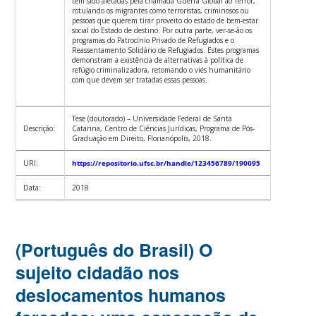
têm sido afetadas pela chamada Guerra Global ao Terror,
rotulando os migrantes como terroristas, criminosos ou
pessoas que querem tirar proveito do estado de bem-estar
social do Estado de destino. Por outra parte, ver-se-ão os
programas do Patrocínio Privado de Refugiados e o
Reassentamento Solidário de Refugiados. Estes programas
demonstram a existência de alternativas à política de
refúgio criminalizadora, retomando o viés humanitário
com que devem ser tratadas essas pessoas.
Tese (doutorado) – Universidade Federal de Santa
Descrição:
Catarina, Centro de Ciências Jurídicas, Programa de Pós-
Graduação em Direito, Florianópolis, 2018.
URI:
https://repositorio.ufsc.br/handle/123456789/190095
Data:
2018
(Português do Brasil) O
sujeito cidadão nos
deslocamentos humanos