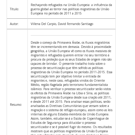
Rechaçando refugiados na União Europeia: a influência da
Título:
guerra global ao terror nas políticas migratórias da União
Europeia no período de 2011 a 2015
Autor:
Villena Del Carpio, David Fernando Santiago
Desde o começo da Primavera Árabe, os fluxos migratórios
têm se incrementando em demasia. Devido à proximidade
geográfica, a União Europeia vê como os fluxos massivos de
migrantes e refugiados querem entrar no seu território à
procura da proteção que os seus Estados de origem não são
capazes de brindar. O presente trabalho trata sobre o
processo de securitização que têm sofrido as políticas
migratórias da União Europeia no período 2011-2015. Essa
securitização tem por objetivo limitar a entrada de
migrantes e, neste caso, refugiados vindos do Oriente
Médio, região flagelada pelo terrorismo fundamentalista
islâmico. Para verificar o processo securitizador serão vistos
os efeitos da Primavera Árabe na Líbia e Síria, as políticas
migratórias da União Europeia desde sua criação até 2011,
e desde 2011 até 2015. Para analisar essas políticas, serão
Resumo:
analisadas as Diretivas Comunitárias que versam sobre a
migração e o sistema de refúgio europeu, assim como as leis
internas de alguns Estados-membros da União Europeia.
Assim, também, estudar-se-á a Escola de Copenhague de
Estudos de Segurança para dilucidar o processo
securitizador e se é possível fugir do mesmo. Os resultados
mostram que as políticas migratórias da União Europeia