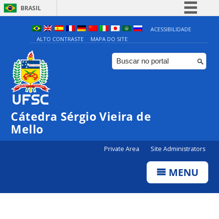
BRASIL
Simplifique!
ACESSIBILIDADE
ALTO CONTRASTE
MAPA DO SITE
Comunica BR
Participe
Acesso à informação
Legislação
Canais
Cátedra Sérgio Vieira de
Mello
Private Area
Site Administrators
MENU