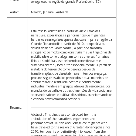
senegaleses na região da grande Florianópolis (SC)
Autor:
Macedo, Janaina Santos de
Esta tese foi construída a partir da articulação das
narrativas, experiências e performances de migrantes
haitianos e senegaleses que se deslocaram para a região da
Grande Florianópolis a partir de 2010, temporária ou
definitivamente. Acompanhei, a partir do trabalho
etnográfico os modos como construíram suas trajetórias de
mobilidade e como dialogaram com as diversas fronteiras
físicas e simbólicas, estabelecendo conectividades e
dissensos entre si, local e transnacionalmente. A partir da
metáfora do terremoto como desencadeador de
transformações que desestabilizaram tempos e espaços,
procurei seguir os abalos provocados e suas maneiras de
articularem-se e resistirem poética e politicamente,
individualmente e em grupos, através de associações, dos
mundos do trabalho e outras dimensões da vida cotidiana,
acionando saberes e práticas diaspóricos, transformando-os
e criando novos caminhos possíveis.
Resumo:
Abstract : This thesis was constructed from the
articulation of the narratives, experiences and
performances of Haitian and Senegalese migrants who
have traveled to the region of Greater Florianópolis since
2010, temporarily or definitively. I followed, from the
ethnographic work, the ways in which they constructed