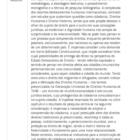
metodologias, a abordagem dedutiva, o procedimento
monográfico e a técnica de pesquisa bibliográfica. A complexidade
dos recentes deslocamentos humanos internacionais, contrastam
com estudos que sustentam questões como cidadania, Direitos
Humanos e Direito Fraterno, sendo que este propõe deslocar o
olhar do sujeito de direito para o outro em suas concepções
jurídicas, ao evidenciar a dignidade humana nos campos da
subjetividade e da relacionalidade. Não se pode mais pensar em
um processo que compreenda direitos, enquanto pertencentes e
possíveis, exclusivamente, aos nacionais ou apenas aos residentes
de um determinado país. É imperioso conceber uma demanda
em torno doEstado Constitucional, que impõe considerar direitos
cujas possibilidades de entrega são feitas na perspectiva do
Estado Democrático de Direito – tendo referida expressão o
sentido de pensar em direitos afetos aos cidadãos circunscritos e
pertencentes em uma comunidade, indistintamente
considerados, quais sejam cidadãos e cidadãs do mundo. Tendo
como alvo o direito dos migrantes e refugiados, convém indicar
para a efetivação dos Direitos Humanos – nos termos
preconizados na Declaração Universal de Direitos Humanos de
1948 – um mínimo de multifuncionalidade e estruturas
jurídico-sociais, cujo protagonista da cidadania consubstancia-se
no sujeito cidadão. A hipótese levantada foi verificada no último
capítulo e o resultado da pesquisa centra-se na seguinte
consideração: é imperiosa a necessidade de ampliar a
compreensão da cidadania, a qual pressupõe além dos direitos e
deveres tradicionais já preconizados, reconheça à todas as
pessoas, indistintamente, o pertencimento mundial, com a
proteção ao direito de migrar, sendo a matriz teórica da
fraternidade o fundamento para uma nova relacionalidade.
Neste contexto, vislumbra-se indicativos para a constituição de
um modelo de cidadania com a ampliação de seu conceito para