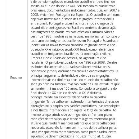
e de transformações do mundo do trabalho entre o final do
século XX e início do século XXI. Seu foco são os brasileiros e
brasileiras, documentados e indocumentados, que, em 2007 e
2008, viviam em Portugal e na Espanha. O trabalho tem como
objetivos investigar a história das migrações internacionais
entre Brasil, Portugal e Espanha, mostrando a chegada de
espanhóis e portugueses no Brasil e o contexto de ampliação
das migrações de brasileiros para esses dois últimos países a
partir de 1986; mostrar as narrativas, memórias, territórios e o
cotidiano dos imigrantes brasileiros em Portugal e Espanha; e
identificar as novas faces do trabalho imigrante entre o final
do século XX e início do século XXI tendo como referência o
trabalho de imigrantes brasileiros na construção civil, na
limpeza e no cuidado de pessoas, na agricultura e na
hotelaria. O período estudado vai de 1986 até 2008. Dentre
as fontes documentais utilizadas estão entrevistas orais,
notícias de jornais, documentos oficiais e dados estatísticos. O
principal argumento defendido é o de que as migrações
Resumo:
internacionais e a dinâmica atual do mundo do trabalho não
são algo novo na história, mas são parte de uma estrutura que
se mantém há mais de 100 anos. Contudo, a conjuntura do
final do século XX e início do século XXI é distinta,
principalmente em aspectos relacionados ao trabalho
imigrante. Tal trabalho vem sofrendo interferências diretas de
alterações mais amplas nos padrões produtivos, nas tecnologias
e nos fluxos internacionais do capital e força de trabalho. Ao
mesmo tempo, ainda que os imigrantes enfrentem piores
condições de trabalho, que tenham lugares reservados para
atuar e que recebam menores salários que os trabalhadores
nacionais, estes não formam um mundo do trabalho à parte,
uma vez que estão contabilizados, como precarizados, entre
aqueles que devem produzir a riqueza mundial. Outro