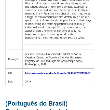
their mobility trajectories and how they dialogued with
the various physical and symbolic borders, establishing
connectivities and dissensions between them, locally and
transnationally. From the metaphor of the earthquake as
a trigger of transformations which destabilized time and
space, I tried to follow the shocks provoked and their ways
of articulating and resisting poetically and politically,
individually and in groups, through associations, the
worlds of work and other dimensions of daily life,
triggering diasporic knowledges and practices,
transforming them and creating new possible paths.
Tese (doutorado) – Universidade Federal de Santa
Catarina, Centro de Filosofia e Ciências Humanas,
Descrição:
Programa de Pós-Graduação em Antropologia Social,
Florianópolis, 2019.
URI:
https://repositorio.ufsc.br/handle/123456789/199667
Data:
2019
(Português do Brasil)