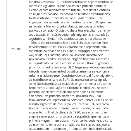
Unidos), através da injunção de sofisticados objetos técnicos de
controle e vigilância, fundando assim a primeira fronteira
eletrônica com monitoramento integral para deter a entrada
de migrantes não-documentados no território estadunidense.
Neste contexto, intensifica-se, no sul-catarinense, uma
migração indocumentada e clandestina para os EUA, que tem,
na fronteira México- Estados Unidos, um dos seus fortes
pontos de conexão. O objetivo desta tese é explicar o arranjo
sócio-espacial e histórico desta rede migratória, articulada às
seguintes variáveis: 1) Os acordos culturais, na década de
1960, celebrados entre o Brasil e os EUA, que tiveram forte
rebatimento cultural no sul-catarinense e representaram,
Resumo:
sobretudo na cidade de Criciúma, a propagação do american
way of life. 2) A materialidade da violência imposta pelo
governo dos Estados Unidos ao longo da fronteira sudoeste e
seu significado político e econômico sobre o fluxo migratório
provindo do sul catarinense. 3) O lugar reservado ao migrante
irregular (sem-documentos) do sul catarinense na economia
urbana estadunidense. Concluise que o atual fluxo migratório
de trabalhadores para os EUA não merece ser contemplado
como fato estranho à sociedade de origem e nem a de destino.
Lentamente a população de Criciúma familiarizou-se com a
presença de elementos e objetos provindos da sociedade
americana. No primeiro momento, nos anos 1960, tal
familiaridade era representada pelas freqüentes viagens de um
restrito segmento da população local para os EUA, seja como
turista ou através de intercâmbios estudantis; no segundo
momento, no final da década de 1980, esse movimento se
amplia e incorpora, uma parcela da população que realiza a
primeira viagem internacional. No entanto, desta vez, o curso
do movimento toma outra direção: aos turistas ou aos jovens
estudantes em intercâmbio, juntam-se, com mais intensidade,