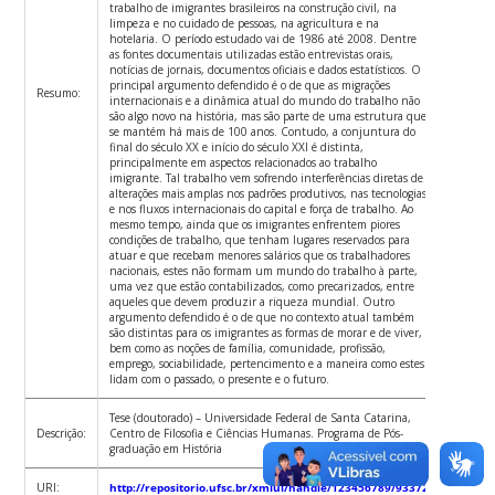
trabalho de imigrantes brasileiros na construção civil, na
limpeza e no cuidado de pessoas, na agricultura e na
hotelaria. O período estudado vai de 1986 até 2008. Dentre
as fontes documentais utilizadas estão entrevistas orais,
notícias de jornais, documentos oficiais e dados estatísticos. O
principal argumento defendido é o de que as migrações
Resumo:
internacionais e a dinâmica atual do mundo do trabalho não
são algo novo na história, mas são parte de uma estrutura que
se mantém há mais de 100 anos. Contudo, a conjuntura do
final do século XX e início do século XXI é distinta,
principalmente em aspectos relacionados ao trabalho
imigrante. Tal trabalho vem sofrendo interferências diretas de
alterações mais amplas nos padrões produtivos, nas tecnologias
e nos fluxos internacionais do capital e força de trabalho. Ao
mesmo tempo, ainda que os imigrantes enfrentem piores
condições de trabalho, que tenham lugares reservados para
atuar e que recebam menores salários que os trabalhadores
nacionais, estes não formam um mundo do trabalho à parte,
uma vez que estão contabilizados, como precarizados, entre
aqueles que devem produzir a riqueza mundial. Outro
argumento defendido é o de que no contexto atual também
são distintas para os imigrantes as formas de morar e de viver,
bem como as noções de família, comunidade, profissão,
emprego, sociabilidade, pertencimento e a maneira como estes
lidam com o passado, o presente e o futuro.
Tese (doutorado) – Universidade Federal de Santa Catarina,
Descrição:
Centro de Filosofia e Ciências Humanas. Programa de Pós-
graduação em História
URI:
http://repositorio.ufsc.br/xmlui/handle/123456789/93372