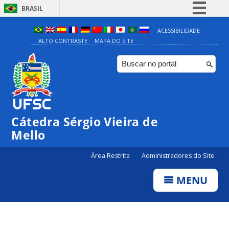
BRASIL
Simplifique!
ACESSIBILIDADE
ALTO CONTRASTE
MAPA DO SITE
Comunica BR
Participe
Acesso à informação
Legislação
Canais
Cátedra Sérgio Vieira de
Mello
Área Restrita
Administradores do Site
MENU